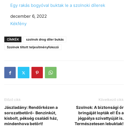
Egy rakás bogyóval buktak le a szolnoki dílerek
Date
december 6, 2022
In relation to
Kékfény
CÍMKÉK
szolnok drog díler bukás
Szolnok tiltott teljesítményfokozó
Előző cikk
Következő cikk
Jászladány: Rendőrkézen a
Szolnok: A biztonsági őr
sorozatbetörő- Benzinkút,
bringáját lopták el! És a
kisbolt, pékség családi ház,
jégpálya szivattyúját is.
mindenhova betört!
Természetesen lebuktak!