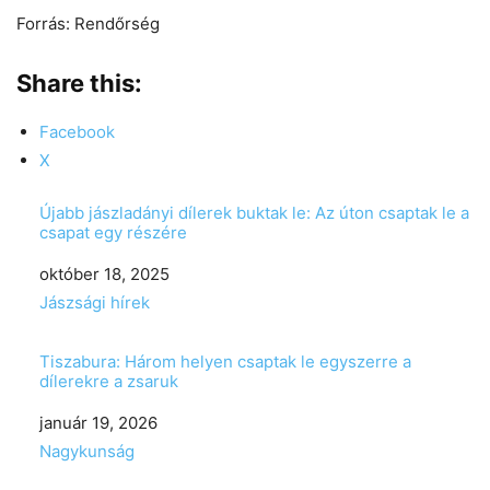
Forrás: Rendőrség
Share this:
Facebook
X
Újabb jászladányi dílerek buktak le: Az úton csaptak le a
csapat egy részére
Date
október 18, 2025
In relation to
Jászsági hírek
Tiszabura: Három helyen csaptak le egyszerre a
dílerekre a zsaruk
Date
január 19, 2026
In relation to
Nagykunság