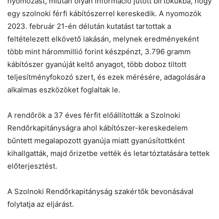
nyomozást, miután olyan információ jutott birtokukba, hogy
egy szolnoki férfi kábítószerrel kereskedik. A nyomozók
2023. február 21-én délután kutatást tartottak a
feltételezett elkövető lakásán, melynek eredményeként
több mint hárommillió forint készpénzt, 3.796 gramm
kábítószer gyanúját keltő anyagot, több doboz tiltott
teljesítményfokozó szert, és ezek mérésére, adagolására
alkalmas eszközöket foglaltak le.
A rendőrök a 37 éves férfit előállították a Szolnoki
Rendőrkapitányságra ahol kábítószer-kereskedelem
bűntett megalapozott gyanúja miatt gyanúsítottként
kihallgatták, majd őrizetbe vették és letartóztatására tettek
előterjesztést.
A Szolnoki Rendőrkapitányság szakértők bevonásával
folytatja az eljárást.