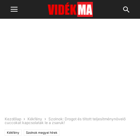
Kezdőlap
Kékfény
Szolnok: Drogot és tiltott teljesítménynövelő
cuccokat kapcsolatak le a zsaruk!
Kékfény
Szolnok megyei hírek