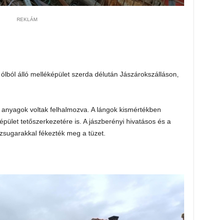
REKLÁM
ólból álló melléképület szerda délután Jászárokszálláson,
 anyagok voltak felhalmozva. A lángok kismértékben
pület tetőszerkezetére is. A jászberényi hivatásos és a
ízsugarakkal fékezték meg a tüzet.