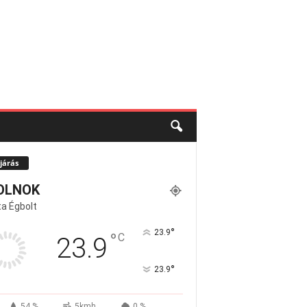
járás
OLNOK
a Égbolt
°
23.9
°
C
23.9
°
23.9
54 %
5kmh
0 %