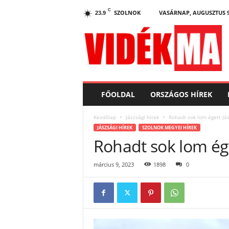
C
SZOLNOK
VASÁRNAP, AUGUSZTUS 9
23.9
V
i
d
e
k
.
m
FŐOLDAL
ORSZÁGOS HÍREK
a
Kezdőlap
Jászsági hírek
Rohadt sok lom égett Já
JÁSZSÁGI HÍREK
SZOLNOK MEGYEI HÍREK
Rohadt sok lom ége
március 9, 2023
1898
0