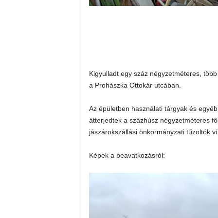
Kigyulladt egy száz négyzetméteres, több 
a Prohászka Ottokár utcában.
Az épületben használati tárgyak és egyéb
átterjedtek a százhúsz négyzetméteres főé
jászárokszállási önkormányzati tűzoltók v
Képek a beavatkozásról: