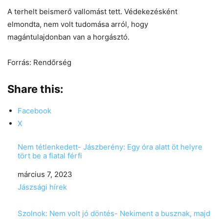
A terhelt beismerő vallomást tett. Védekezésként
elmondta, nem volt tudomása arról, hogy
magántulajdonban van a horgásztó.
Forrás: Rendőrség
Share this:
Facebook
X
Nem tétlenkedett- Jászberény: Egy óra alatt öt helyre
tört be a fiatal férfi
Date
március 7, 2023
In relation to
Jászsági hírek
Szolnok: Nem volt jó döntés- Nekiment a busznak, majd