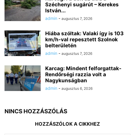
Széchenyi sugárút – Kerekes
István...
admin
-
augusztus 7, 2026
Hiába szóltak: Valaki így is 103
km/h-val repesztett Szolnok
belterületén
admin
-
augusztus 7, 2026
Karcag: Mindent felforgattak-
Rendőrségi razzia volt a
Nagykunságban
admin
-
augusztus 6, 2026
NINCS HOZZÁSZÓLÁS
HOZZÁSZÓLOK A CIKKHEZ