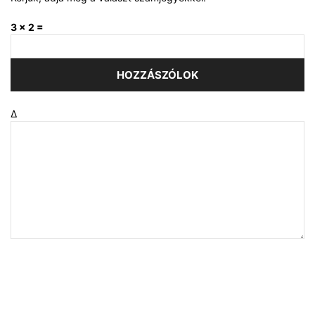
3 × 2 =
Δ