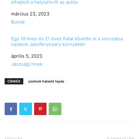
elhajtott a helyszínről az autós
Date
március 23, 2023
In relation to
Bulvár
Egy 19 éves és 21 éves fiatal követte el a sorozatos
lopások Jászfényszaru környékén
Date
április 5, 2023
In relation to
Jászsági hírek
CÍMKÉK
szolnok halastó lopás
Előző cikk
Következő cikk