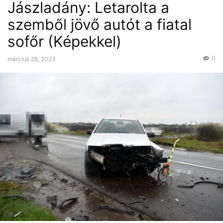
Jászladány: Letarolta a
szemből jövő autót a fiatal
sofőr (Képekkel)
0
március 28, 2023