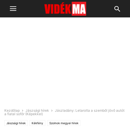
Kezdőlap
Jászsági hírek
Jászladány: Letarolta a szemből jövő autót
a fiatal sofőr (Képekkel)
Jászsági hírek
Kékfény
Szolnok megyei hírek