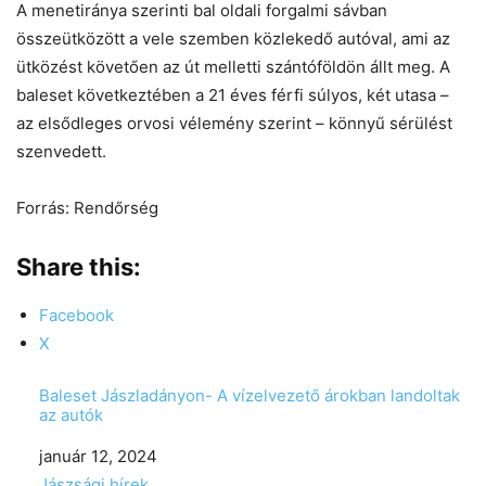
A menetiránya szerinti bal oldali forgalmi sávban
összeütközött a vele szemben közlekedő autóval, ami az
ütközést követően az út melletti szántóföldön állt meg. A
baleset következtében a 21 éves férfi súlyos, két utasa –
az elsődleges orvosi vélemény szerint – könnyű sérülést
szenvedett.
Forrás: Rendőrség
Share this:
Facebook
X
Baleset Jászladányon- A vízelvezető árokban landoltak
az autók
Date
január 12, 2024
In relation to
Jászsági hírek