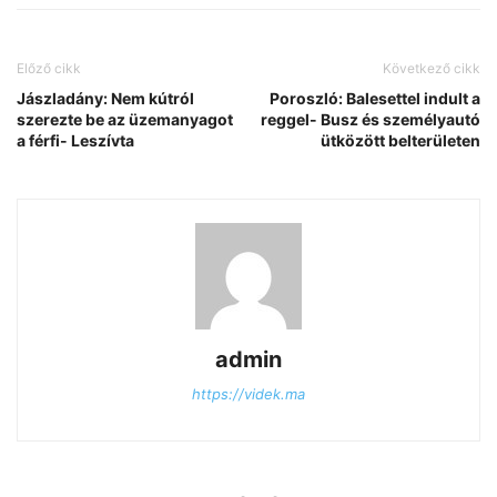
Előző cikk
Következő cikk
Jászladány: Nem kútról
Poroszló: Balesettel indult a
szerezte be az üzemanyagot
reggel- Busz és személyautó
a férfi- Leszívta
ütközött belterületen
admin
https://videk.ma