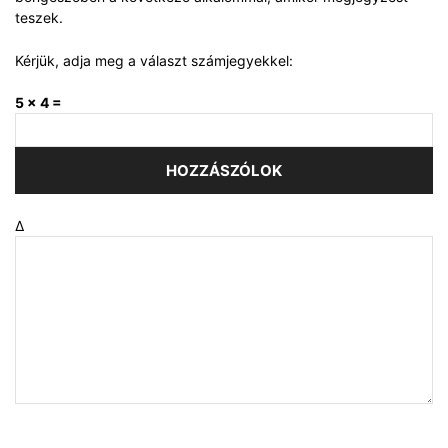
teszek.
Kérjük, adja meg a választ számjegyekkel:
5 × 4 =
Δ