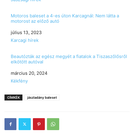
Motoros baleset a 4-es úton Karcagnál: Nem látta a
motorost az előző autó
Date
július 13, 2023
In relation to
Karcagi hírek
Beautózták az egész megyét a fiatalok a Tiszaszőlősről
elkötött autóval
Date
március 20, 2024
In relation to
Kékfény
CÍMKÉK
jászladány baleset