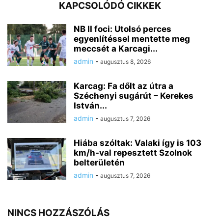
KAPCSOLÓDÓ CIKKEK
NB II foci: Utolsó perces
egyenlítéssel mentette meg
meccsét a Karcagi...
admin
-
augusztus 8, 2026
Karcag: Fa dőlt az útra a
Széchenyi sugárút – Kerekes
István...
admin
-
augusztus 7, 2026
Hiába szóltak: Valaki így is 103
km/h-val repesztett Szolnok
belterületén
admin
-
augusztus 7, 2026
NINCS HOZZÁSZÓLÁS