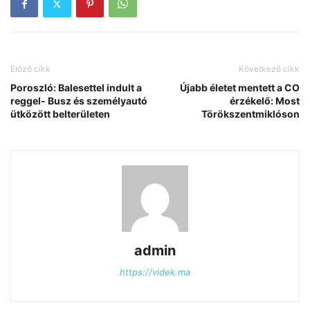
Előző cikk
Következő cikk
Poroszló: Balesettel indult a
Újabb életet mentett a CO
reggel- Busz és személyautó
érzékelő: Most
ütközött belterületen
Törökszentmiklóson
admin
https://videk.ma