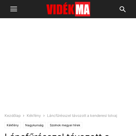
Kezdőlap
Kékfény
Láncfűrésszel távozott a kenderesi tolvaj
Kékfény
Nagykunság
Szolnok megyei hírek