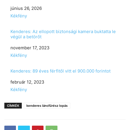
Date
június 26, 2026
In relation to
Kékfény
Kenderes: Az ellopott biztonsági kamera buktatta le
végül a betörőt
Date
november 17, 2023
In relation to
Kékfény
Kenderes: 89 éves férfitől vitt el 900.000 forintot
Date
február 12, 2023
In relation to
Kékfény
CÍMKÉK
kenderes láncfűrész lopás