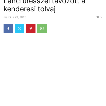
Láncfűrésszel távozott a
kenderesi tolvaj
0
március 29, 2023