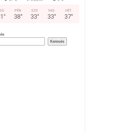
SÜ
PÉN
SZO
VAS
HÉT
41
°
38
°
33
°
33
°
37
°
sés
Keresés