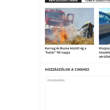
KAPCSOLÓDÓ CIKKEK
TÖBB A SZERZŐTŐ
Karcag és Bucsa között ég a
Kisújsz
“határ” fél napja
összetö
sérülte
HOZZÁSZÓLOK A CIKKHEZ