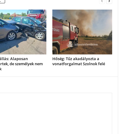
L
állás: Alaposan
Hőség: Tűz akadályozta a
rtek, de személyek nem
vonatforgalmat Szolnok felé
k