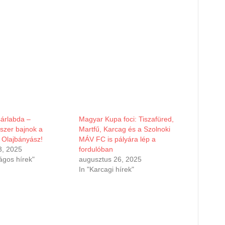
sárlabda –
Magyar Kupa foci: Tiszafüred,
szer bajnok a
Martfű, Karcag és a Szolnoki
 Olajbányász!
MÁV FC is pályára lép a
3, 2025
fordulóban
ágos hírek"
augusztus 26, 2025
In "Karcagi hírek"