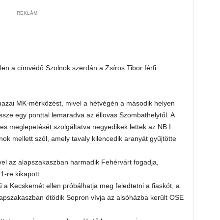
REKLÁM
n a címvédő Szolnok szerdán a Zsíros Tibor férfi
 hazai MK-mérkőzést, mivel a hétvégén a második helyen
ssze egy ponttal lemaradva az éllovas Szombathelytől. A
es meglepetését szolgáltatva negyedikek lettek az NB I
nok mellett szól, amely tavaly kilencedik aranyát gyűjtötte
 mivel az alapszakaszban harmadik Fehérvárt fogadja,
-re kikapott.
a Kecskemét ellen próbálhatja meg feledtetni a fiaskót, a
lapszakaszban ötödik Sopron vívja az alsóházba került OSE