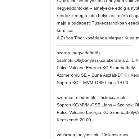
Az MK idei lebonyolítása annyiban változ
negyeddöntőket – amelyekre eddig a nyolc
rendezik meg a jobb helyezést elérő csapa
majd a budapesti Tüskecsarnokban esed
kerül sor.
A Zsíros Tibor kosárlabda Magyar Kupa m
—————————————————-
szerda, negyeddöntők:
Szolnoki Olajbányász-Zalakerámia ZTE K
Falco-Vulcano Energia KC Szombathely – 
Atomerőmű SE – Duna Aszfalt-DTKH Kec
Sopron KC – MVM-OSE Lions 19.00
szombat, elődöntők, Tüskecsarnok:
Sopron KC/MVM-OSE Lions – Szolnoki Ol
Falco-Vulcano Energia KC Szombathely/A
Kecskemét 20.00
vasárnap, helyosztók, Tüskecsarnok: