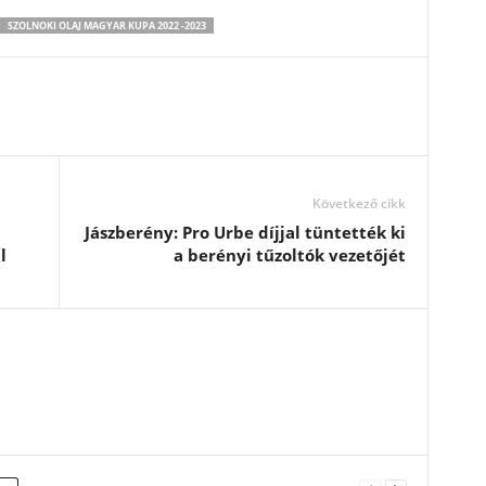
SZOLNOKI OLAJ MAGYAR KUPA 2022 -2023
Következő cikk
Jászberény: Pro Urbe díjjal tüntették ki
l
a berényi tűzoltók vezetőjét