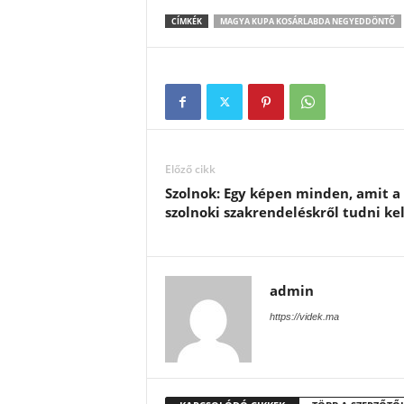
CÍMKÉK
MAGYA KUPA KOSÁRLABDA NEGYEDDÖNTŐ
Előző cikk
Szolnok: Egy képen minden, amit a
szolnoki szakrendeléskről tudni kel
admin
https://videk.ma