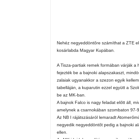
Nehéz negyeddöntőre számíthat a ZTE elle
kosárlabda Magyar Kupában.
A Tisza-partiak remek formában várják a
fejezték be a bajnoki alapszakaszt, mindö
zalaiak ugyanakkor a szezon egyik kellem
tabelláján, a kuparutin ezzel együtt a Szol
be az MK-ban.
A bajnok Falco is nagy feladat előtt áll,
amelynek a csarnokában szombaton 97-91
Az NB I rájátszásáról lemaradt Atomerőmű 
negyedik negyeddöntőt pedig a bajnoki a
ellen.