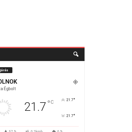
járás
OLNOK
a Égbolt
°
21.7
°
C
21.7
°
21.7
57 %
0.2kmh
0 %