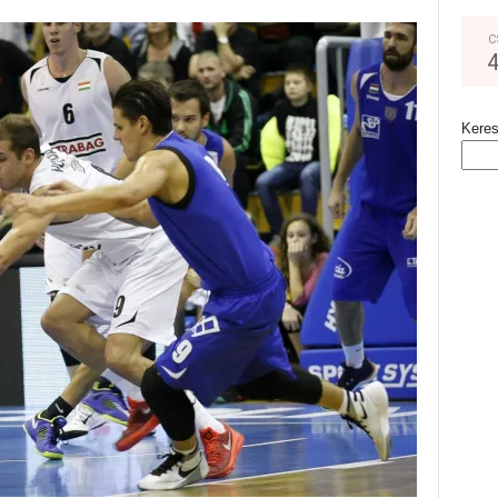
C
Kere