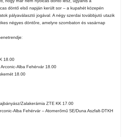
ott, hogy már nem nyolcas döntő lesz, ugyanis a
as döntő első napján került sor – a kupahét közepén
tok pályaválasztó jogával. A négy szerdai továbbjutó utazik
ékes négyes döntőre, amelyre szombaton és vasárnap
enetrendje:
K 18.00
Arconic-Alba Fehérvár 18.00
skemét 18.00
ajbányász/Zalakerámia ZTE KK 17.00
rconic-Alba Fehérvár – Atomerőmű SE/Duna Aszfalt-DTKH