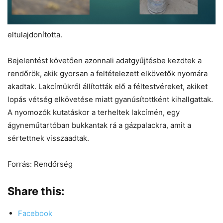
eltulajdonította.
Bejelentést követően azonnali adatgyűjtésbe kezdtek a
rendőrök, akik gyorsan a feltételezett elkövetők nyomára
akadtak. Lakcímükről állították elő a féltestvéreket, akiket
lopás vétség elkövetése miatt gyanúsítottként kihallgattak.
A nyomozók kutatáskor a terheltek lakcímén, egy
ágyneműtartóban bukkantak rá a gázpalackra, amit a
sértettnek visszaadtak.
Forrás: Rendőrség
Share this:
Facebook