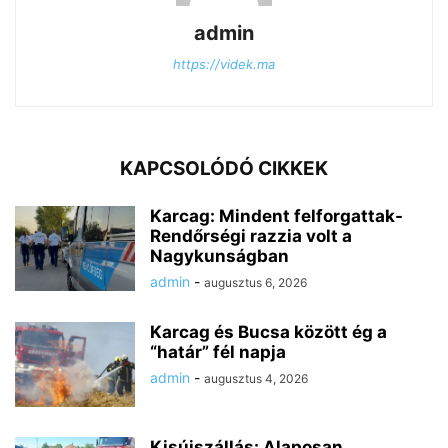
admin
https://videk.ma
KAPCSOLÓDÓ CIKKEK
Karcag: Mindent felforgattak-
Rendőrségi razzia volt a
Nagykunságban
admin
-
augusztus 6, 2026
Karcag és Bucsa között ég a
“határ” fél napja
admin
-
augusztus 4, 2026
Kisújszállás: Alaposan