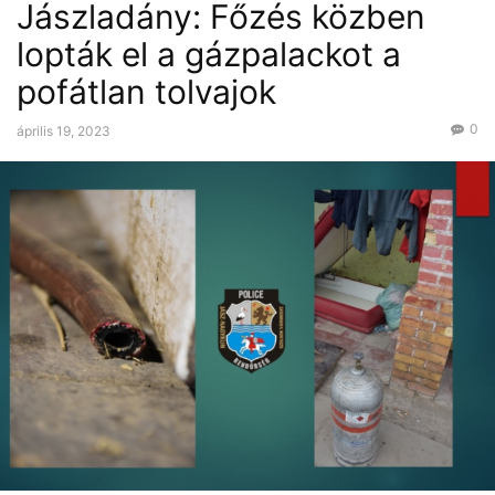
Jászladány: Főzés közben
lopták el a gázpalackot a
pofátlan tolvajok
0
április 19, 2023