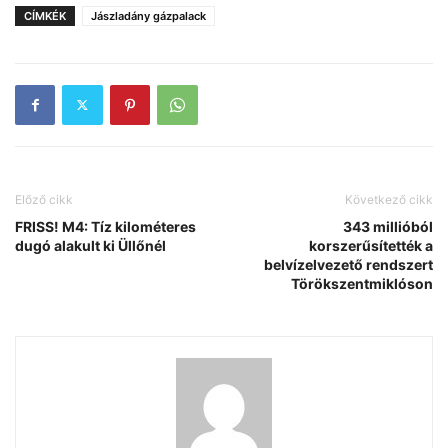
CÍMKÉK
Jászladány gázpalack
Előző cikk
Következő cikk
FRISS! M4: Tíz kilométeres
343 millióból
dugó alakult ki Üllőnél
korszerűsítették a
belvízelvezető rendszert
Törökszentmiklóson