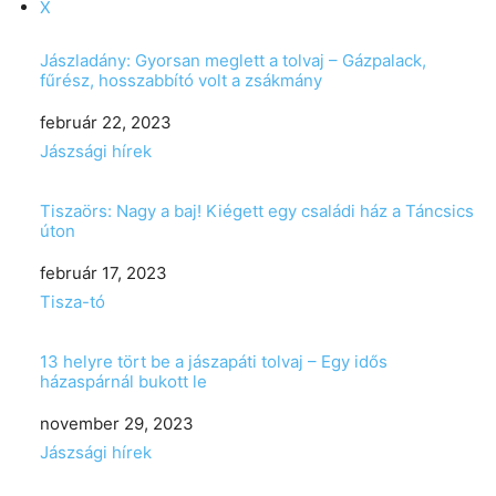
X
Jászladány: Gyorsan meglett a tolvaj – Gázpalack,
fűrész, hosszabbító volt a zsákmány
Date
február 22, 2023
In relation to
Jászsági hírek
Tiszaörs: Nagy a baj! Kiégett egy családi ház a Táncsics
úton
Date
február 17, 2023
In relation to
Tisza-tó
13 helyre tört be a jászapáti tolvaj – Egy idős
házaspárnál bukott le
Date
november 29, 2023
In relation to
Jászsági hírek