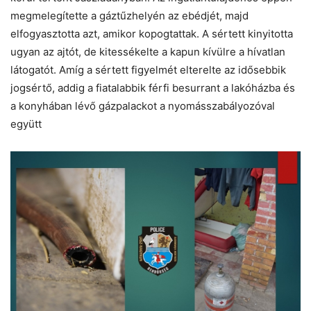
megmelegítette a gáztűzhelyén az ebédjét, majd
elfogyasztotta azt, amikor kopogtattak. A sértett kinyitotta
ugyan az ajtót, de kitessékelte a kapun kívülre a hívatlan
látogatót. Amíg a sértett figyelmét elterelte az idősebbik
jogsértő, addig a fiatalabbik férfi besurrant a lakóházba és
a konyhában lévő gázpalackot a nyomásszabályozóval
együtt