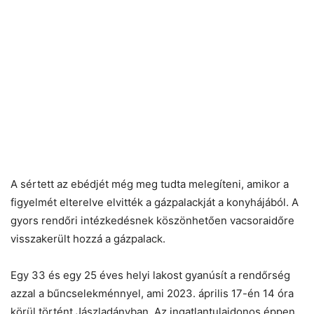
A sértett az ebédjét még meg tudta melegíteni, amikor a
figyelmét elterelve elvitték a gázpalackját a konyhájából. A
gyors rendőri intézkedésnek köszönhetően vacsoraidőre
visszakerült hozzá a gázpalack.
Egy 33 és egy 25 éves helyi lakost gyanúsít a rendőrség
azzal a bűncselekménnyel, ami 2023. április 17-én 14 óra
körül történt Jászladányban. Az ingatlantulajdonos éppen