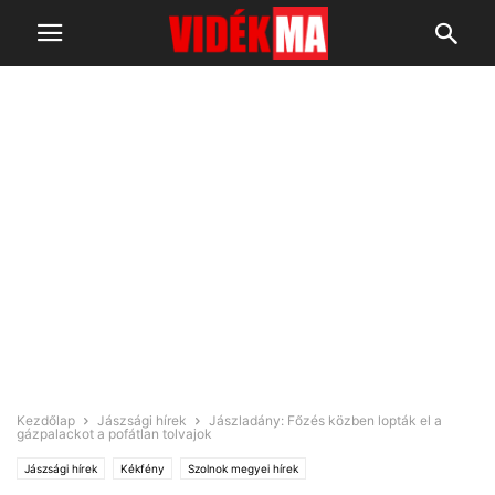
Kezdőlap
Jászsági hírek
Jászladány: Főzés közben lopták el a
gázpalackot a pofátlan tolvajok
Jászsági hírek
Kékfény
Szolnok megyei hírek