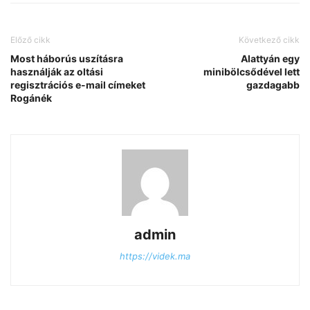
Előző cikk
Következő cikk
Most háborús uszításra
Alattyán egy
használják az oltási
minibölcsődével lett
regisztrációs e-mail címeket
gazdagabb
Rogánék
admin
https://videk.ma