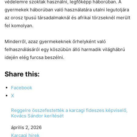
védelemre szoktak használni, legfőképp háborúban. A
gyermekek háborúban való használatára utalni legutoljára
az orosz tpusú társadalmaknál és afrikai törzseknél merült
fel komolyan.
Minderről, azaz gyermekeknek őrhelyként való
felhasználásáról egy köszübün álló harmadik világhábrú
idején elég furcsa beszélni.
Share this:
Facebook
X
Reggelre összefestették a karcagi fideszes képviselő,
Kovács Sándor kerítését
Date
április 2, 2026
In relation to
Karcagi hírek