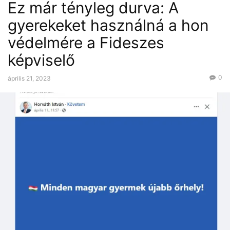
Ez már tényleg durva: A
gyerekeket használná a hon
védelmére a Fideszes
képviselő
0
április 21, 2023