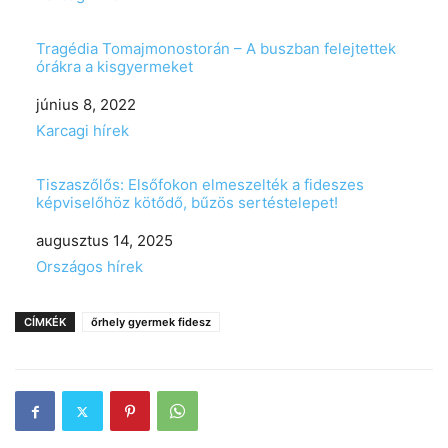
Tragédia Tomajmonostorán – A buszban felejtettek
órákra a kisgyermeket
Date
június 8, 2022
In relation to
Karcagi hírek
Tiszaszőlős: Elsőfokon elmeszelték a fideszes
képviselőhöz kötődő, bűzös sertéstelepet!
Date
augusztus 14, 2025
In relation to
Országos hírek
CÍMKÉK
őrhely gyermek fidesz