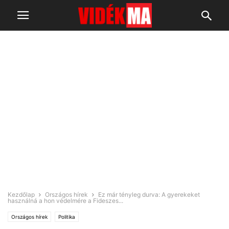
Kezdőlap
Országos hírek
Ez már tényleg durva: A gyerekeket
használná a hon védelmére a Fideszes...
Országos hírek
Politika