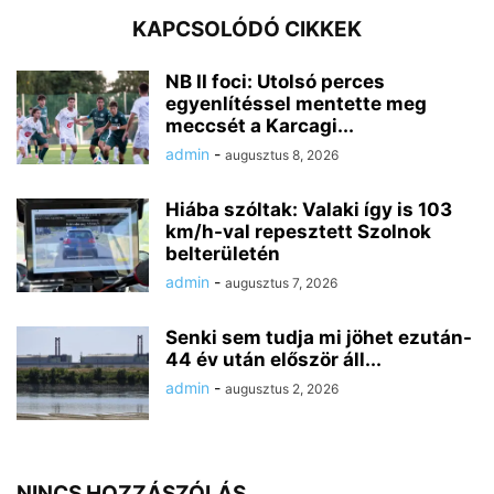
KAPCSOLÓDÓ CIKKEK
NB II foci: Utolsó perces
egyenlítéssel mentette meg
meccsét a Karcagi...
admin
-
augusztus 8, 2026
Hiába szóltak: Valaki így is 103
km/h-val repesztett Szolnok
belterületén
admin
-
augusztus 7, 2026
Senki sem tudja mi jöhet ezután-
44 év után először áll...
admin
-
augusztus 2, 2026
NINCS HOZZÁSZÓLÁS