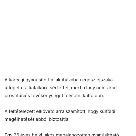
A karcagi gyanúsított a lakóházában egész éjszaka
ütlegelte a fiatalkorú sértettet, mert a lány nem akart
prostitúciós tevékenységet folytatni külföldön.
A feltételezett elkövető arra számított, hogy külföldi
megélhetését ebből biztosítja.
Egy 26 éves helyi lakos megalapozottan gyanúsítható