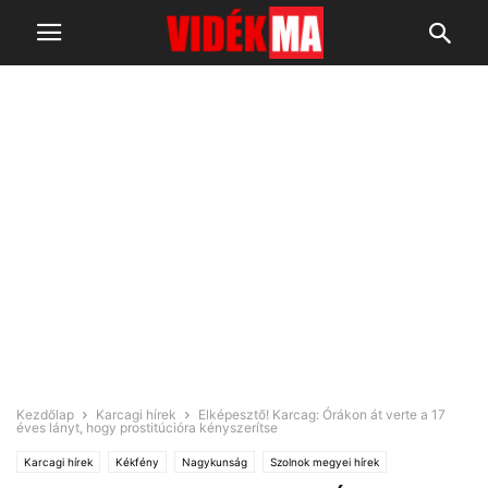
Kezdőlap
Karcagi hírek
Elképesztő! Karcag: Órákon át verte a 17
éves lányt, hogy prostitúcióra kényszerítse
Karcagi hírek
Kékfény
Nagykunság
Szolnok megyei hírek