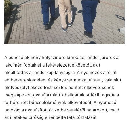
A bűncselekmény helyszínére kiérkező rendőr járőrök a
lakcímén fogták el a feltételezett elkövetőt, akit
előállítottak a rendőrkapitányságra. A nyomozók a férfit
emberkereskedelem és kényszermunka bűntett, valamint
életveszélyt okozó testi sértés bűntett elkövetésének
megalapozott gyanúja miatt kihallgatták. A férfi tagadta a
terhére rótt bűncselekmények elkövetését. A nyomozó
hatóság a gyanúsított őrizetbe vételéről határozott, majd
az illetékes bíróság elrendelte letartóztatását.