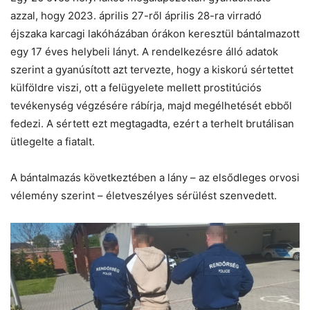
azzal, hogy 2023. április 27-ről április 28-ra virradó
éjszaka karcagi lakóházában órákon keresztül bántalmazott
egy 17 éves helybeli lányt. A rendelkezésre álló adatok
szerint a gyanúsított azt tervezte, hogy a kiskorú sértettet
külföldre viszi, ott a felügyelete mellett prostitúciós
tevékenység végzésére rábírja, majd megélhetését ebből
fedezi. A sértett ezt megtagadta, ezért a terhelt brutálisan
ütlegelte a fiatalt.
A bántalmazás következtében a lány – az elsődleges orvosi
vélemény szerint – életveszélyes sérülést szenvedett.