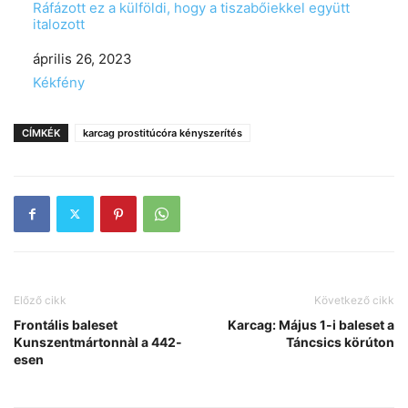
Ráfázott ez a külföldi, hogy a tiszabőiekkel együtt
italozott
Date
április 26, 2023
In relation to
Kékfény
CÍMKÉK
karcag prostitúcóra kényszerítés
Előző cikk
Következő cikk
Frontális baleset
Karcag: Május 1-i baleset a
Kunszentmártonnàl a 442-
Táncsics körúton
esen