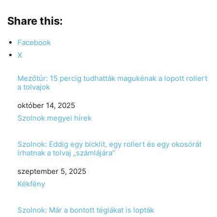
Share this:
Facebook
X
Mezőtúr: 15 percig tudhatták magukénak a lopott rollert
a tolvajok
Date
október 14, 2025
In relation to
Szolnok megyei hírek
Szolnok: Eddig egy bicklit, egy rollert és egy okosórát
írhatnak a tolvaj „számlájára”
Date
szeptember 5, 2025
In relation to
Kékfény
Szolnok: Már a bontott téglákat is lopták