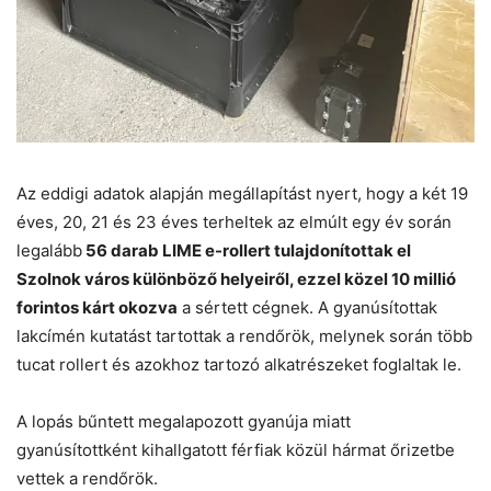
Az eddigi adatok alapján megállapítást nyert, hogy a két 19
éves, 20, 21 és 23 éves terheltek az elmúlt egy év során
legalább
56 darab LIME e-rollert tulajdonítottak el
Szolnok város különböző helyeiről, ezzel közel 10 millió
forintos kárt okozva
a sértett cégnek. A gyanúsítottak
lakcímén kutatást tartottak a rendőrök, melynek során több
tucat rollert és azokhoz tartozó alkatrészeket foglaltak le.
A lopás bűntett megalapozott gyanúja miatt
gyanúsítottként kihallgatott férfiak közül hármat őrizetbe
vettek a rendőrök.