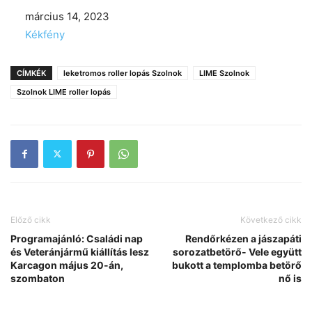
Date
március 14, 2023
In relation to
Kékfény
CÍMKÉK
leketromos roller lopás Szolnok
LIME Szolnok
Szolnok LIME roller lopás
Előző cikk
Következő cikk
Programajánló: Családi nap
Rendőrkézen a jászapáti
és Veteránjármű kiállítás lesz
sorozatbetörő- Vele együtt
Karcagon május 20-án,
bukott a templomba betörő
szombaton
nő is