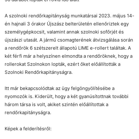
A szolnoki rendőrkapitányság munkatársai 2023. május 14-
én hajnali 3 órakor Újszász belterületén ellenőriztek egy
személygépkocsit, valamint annak szolnoki sofőrjét és
újszászi utasát. A jármű csomagterének átvizsgálása során
a rendőrök 6 szétszerelt állapotú LIME e-rollert találtak. A
két férfi már a helyszínen elmondta a rendőröknek, hogy a
rollerokat Szolnokon lopták, ezért őket előállították a
Szolnoki Rendőrkapitányságra.
Itt már bekapcsolódtak az ügy felgöngyölítésébe a
nyomozók is. Kiderült, hogy a két gyanúsítottnak további
három társa is volt, akiket szintén előállítottak a
rendőrkapitányságra.
Képek a felderítésről: