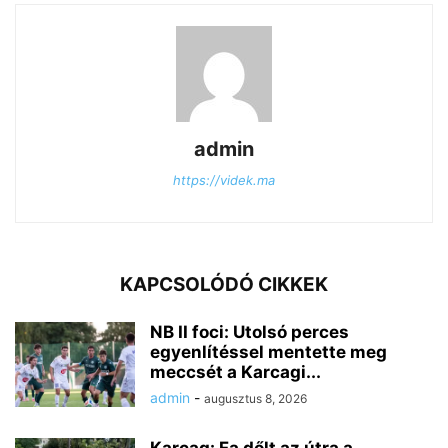
admin
https://videk.ma
KAPCSOLÓDÓ CIKKEK
NB II foci: Utolsó perces
egyenlítéssel mentette meg
meccsét a Karcagi...
admin
-
augusztus 8, 2026
Karcag: Fa dőlt az útra a