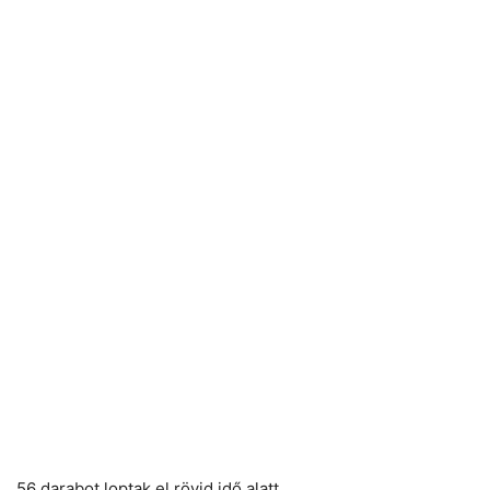
56 darabot loptak el rövid idő alatt