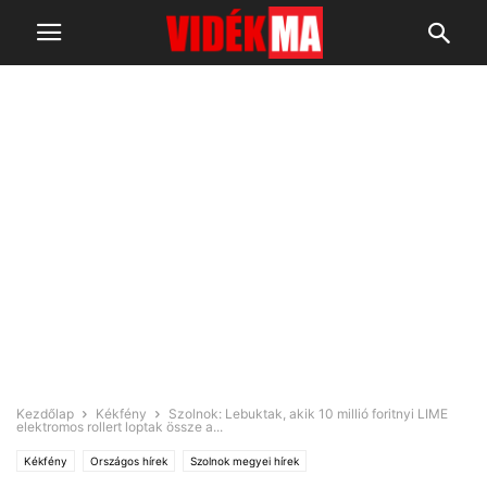
Kezdőlap
Kékfény
Szolnok: Lebuktak, akik 10 millió foritnyi LIME
elektromos rollert loptak össze a...
Kékfény
Országos hírek
Szolnok megyei hírek