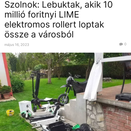
Szolnok: Lebuktak, akik 10
millió foritnyi LIME
elektromos rollert loptak
össze a városból
0
május 16, 2023