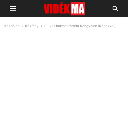
Kezdőlap
Kékfény
Súlyos baleset történt Kengyelen (Képekkel)