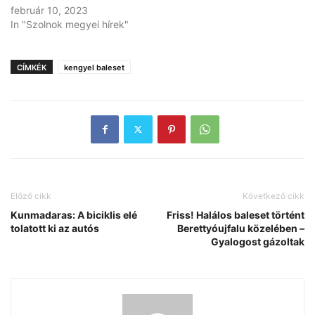
február 10, 2023
In "Szolnok megyei hírek"
CÍMKÉK
kengyel baleset
Előző cikk
Következő cikk
Kunmadaras: A biciklis elé
Friss! Halálos baleset történt
tolatott ki az autós
Berettyóujfalu közelében –
Gyalogost gázoltak