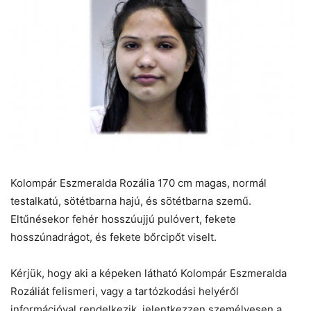
Kolompár Eszmeralda Rozália 170 cm magas, normál
testalkatú, sötétbarna hajú, és sötétbarna szemű.
Eltűnésekor fehér hosszúujjú pulóvert, fekete
hosszúnadrágot, és fekete bőrcipőt viselt.
Kérjük, hogy aki a képeken látható Kolompár Eszmeralda
Rozáliát felismeri, vagy a tartózkodási helyéről
információval rendelkezik, jelentkezzen személyesen a