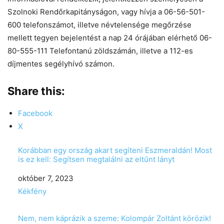
Szolnoki Rendőrkapitányságon, vagy hívja a 06-56-501-
600 telefonszámot, illetve névtelensége megőrzése
mellett tegyen bejelentést a nap 24 órájában elérhető 06-
80-555-111 Telefontanú zöldszámán, illetve a 112-es
díjmentes segélyhívó számon.
Share this:
Facebook
X
Korábban egy ország akart segíteni Eszmeraldán! Most
is ez kell: Segítsen megtalálni az eltűnt lányt
Date
október 7, 2023
In relation to
Kékfény
Nem, nem káprázik a szeme: Kolompár Zoltánt körözik!