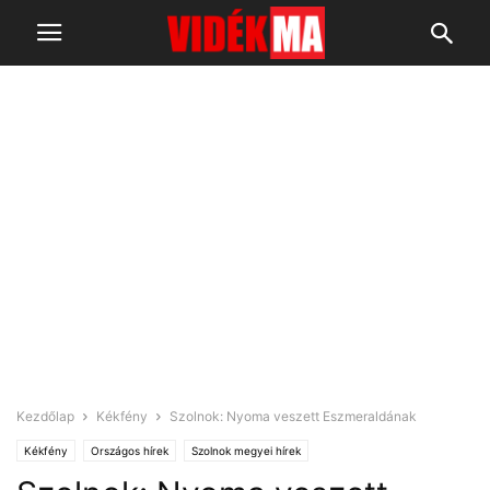
Kezdőlap
Kékfény
Szolnok: Nyoma veszett Eszmeraldának
Kékfény
Országos hírek
Szolnok megyei hírek