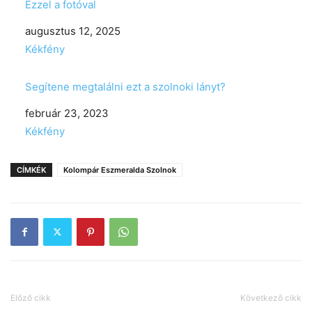
Ezzel a fotóval
Date
augusztus 12, 2025
In relation to
Kékfény
Segítene megtalálni ezt a szolnoki lányt?
Date
február 23, 2023
In relation to
Kékfény
CÍMKÉK
Kolompár Eszmeralda Szolnok
Előző cikk
Következő cikk