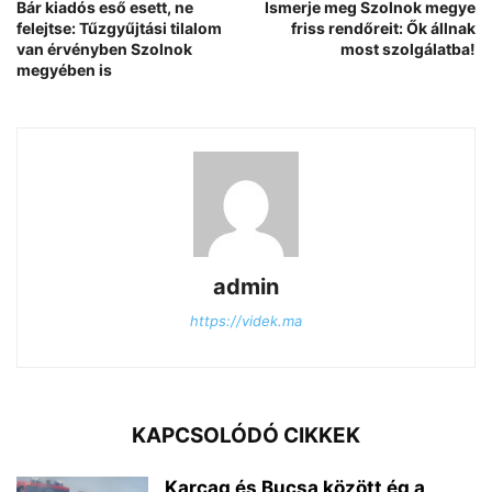
Bár kiadós eső esett, ne
Ismerje meg Szolnok megye
felejtse: Tűzgyűjtási tilalom
friss rendőreit: Ők állnak
van érvényben Szolnok
most szolgálatba!
megyében is
admin
https://videk.ma
KAPCSOLÓDÓ CIKKEK
Karcag és Bucsa között ég a