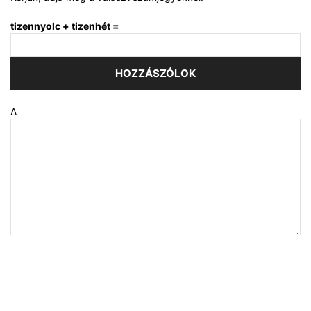
tizennyolc + tizenhét =
Δ