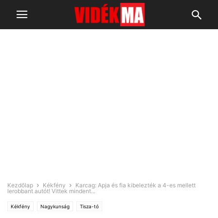
Kezdőlap
Kékfény
Karcag: Apja és fia kibelezték a 4-es mellett
lerobbant autót! Vittek mindent...
Kékfény
Nagykunság
Tisza-tó