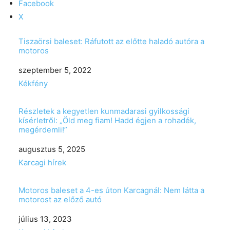
Facebook
X
Tiszaörsi baleset: Ráfutott az előtte haladó autóra a
motoros
Date
szeptember 5, 2022
In relation to
Kékfény
Részletek a kegyetlen kunmadarasi gyilkossági
kísérletről: „Öld meg fiam! Hadd égjen a rohadék,
megérdemli!”
Date
augusztus 5, 2025
In relation to
Karcagi hírek
Motoros baleset a 4-es úton Karcagnál: Nem látta a
motorost az előző autó
Date
július 13, 2023