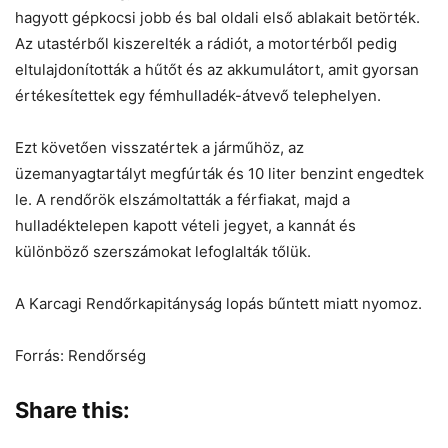
hagyott gépkocsi jobb és bal oldali első ablakait betörték.
Az utastérből kiszerelték a rádiót, a motortérből pedig
eltulajdonították a hűtőt és az akkumulátort, amit gyorsan
értékesítettek egy fémhulladék-átvevő telephelyen.
Ezt követően visszatértek a járműhöz, az
üzemanyagtartályt megfúrták és 10 liter benzint engedtek
le. A rendőrök elszámoltatták a férfiakat, majd a
hulladéktelepen kapott vételi jegyet, a kannát és
különböző szerszámokat lefoglalták tőlük.
A Karcagi Rendőrkapitányság lopás bűntett miatt nyomoz.
Forrás: Rendőrség
Share this: