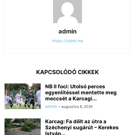
admin
https://videk.ma
KAPCSOLÓDÓ CIKKEK
NB II foci: Utolsó perces
egyenlítéssel mentette meg
meccsét a Karcagi...
admin
-
augusztus 8, 2026
Karcag: Fa dőlt az útra a
Széchenyi sugárút – Kerekes
István...