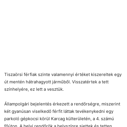
Tiszaörsi férfiak szinte valamennyi értéket kiszereltek egy
út mentén hátrahagyott járműből. Visszatértek a tett
színhelyére, ez lett a vesztük.
Állampolgári bejelentés érkezett a rendőrségre, miszerint
két gyanúsan viselkedő férfit láttak tevékenykedni egy
parkoló gépkocsi körül Karcag külterületén, a 4. számú
főúton. A helyi rendőrök a helyszínre siettek és tetten