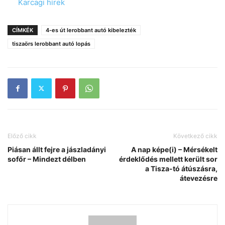
In relation to
Karcagi hírek
CÍMKÉK
4-es út lerobbant autó kibelezték
tiszaörs lerobbant autó lopás
Előző cikk
Következő cikk
Piásan állt fejre a jászladányi
A nap képe(i) – Mérsékelt
sofőr – Mindezt délben
érdeklődés mellett került sor
a Tisza-tó átúszásra,
átevezésre