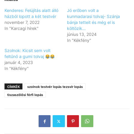
Kenderes: Felújítás alatt álló
Jó erőben volt a
házból lopott a két testvér
kunmadarasi tolvaj- Szánja
november 7, 2022
bánja tetteit és még el is
In "Karcagi hírek"
költözik…
június 13, 2024
In "Kékfény"
Szolnok: Kicsit sem volt
feltűnő a gumi tolvaj
január 4, 2023
In "Kékfény"
CÍMKÉK
szolnok testvér lopás tezsvír lopás
tiszaszőlősi férfi lopás