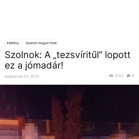
Kékfény
Szolnok megyei hírek
Szolnok: A „tezsvíritűl” lopott
ez a jómadár!
2123
0
augusztus 23, 2023