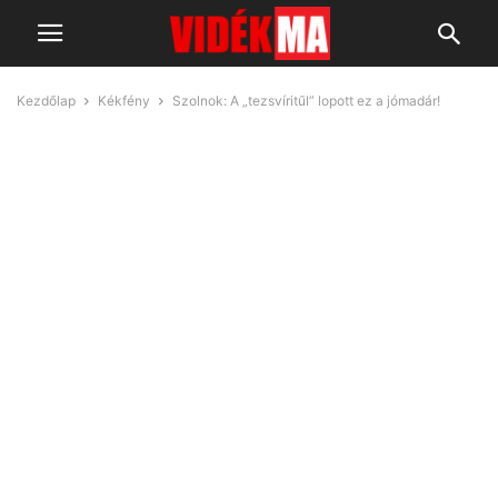
Kezdőlap
Kékfény
Szolnok: A „tezsvíritűl” lopott ez a jómadár!