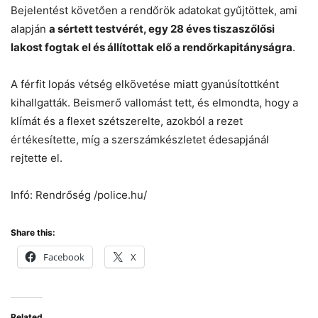
Bejelentést követően a rendőrök adatokat gyűjtöttek, ami
alapján
a sértett testvérét, egy 28 éves tiszaszőlősi
lakost fogtak el és állítottak elő a rendőrkapitányságra
.
A férfit lopás vétség elkövetése miatt gyanúsítottként
kihallgatták. Beismerő vallomást tett, és elmondta, hogy a
klímát és a flexet szétszerelte, azokból a rezet
értékesítette, míg a szerszámkészletet édesapjánál
rejtette el.
Infó: Rendrőség /police.hu/
Share this:
Facebook
X
Related