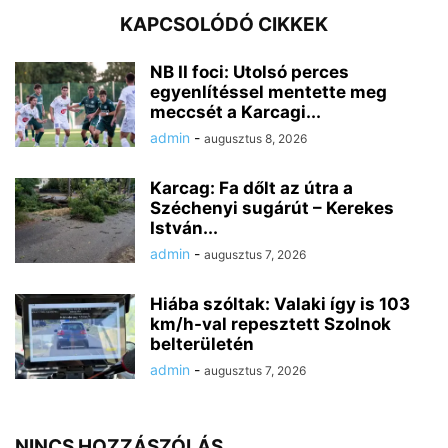
KAPCSOLÓDÓ CIKKEK
NB II foci: Utolsó perces
egyenlítéssel mentette meg
meccsét a Karcagi...
admin
-
augusztus 8, 2026
Karcag: Fa dőlt az útra a
Széchenyi sugárút – Kerekes
István...
admin
-
augusztus 7, 2026
Hiába szóltak: Valaki így is 103
km/h-val repesztett Szolnok
belterületén
admin
-
augusztus 7, 2026
NINCS HOZZÁSZÓLÁS