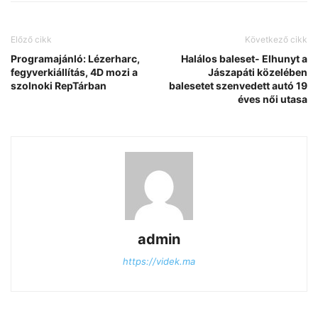
Előző cikk
Következő cikk
Programajánló: Lézerharc,
Halálos baleset- Elhunyt a
fegyverkiállítás, 4D mozi a
Jászapáti közelében
szolnoki RepTárban
balesetet szenvedett autó 19
éves női utasa
admin
https://videk.ma