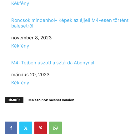
In relation to
Kékfény
Roncsok mindenhol- Képek az éjjeli M4-esen történt
balesetről
Date
november 8, 2023
In relation to
Kékfény
M4: Tejben úszott a sztárda Abonynál
Date
március 20, 2023
In relation to
Kékfény
CÍMKÉK
M4 szolnok baleset kamion