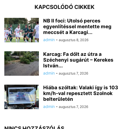
KAPCSOLÓDÓ CIKKEK
NB II foci: Utolsó perces
egyenlítéssel mentette meg
meccsét a Karcagi...
admin
-
augusztus 8, 2026
Karcag: Fa dőlt az útra a
Széchenyi sugárút – Kerekes
István...
admin
-
augusztus 7, 2026
Hiába szóltak: Valaki így is 103
km/h-val repesztett Szolnok
belterületén
admin
-
augusztus 7, 2026
NINCS HOZZÁSZÓLÁS