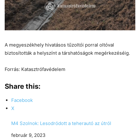
A megyeszékhely hivatásos tűzoltói porral oltóval
biztosították a helyszínt a társhatóságok megérkezéséig.
Forrás: Katasztrófavédelem
Share this:
Facebook
X
M4 Szolnok: Lesodródott a teherautó az útról
Date
február 9, 2023