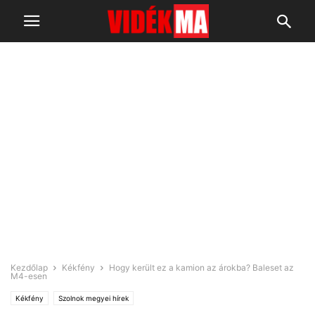
Kezdőlap
Kékfény
Hogy került ez a kamion az árokba? Baleset az
M4-esen
Kékfény
Szolnok megyei hírek