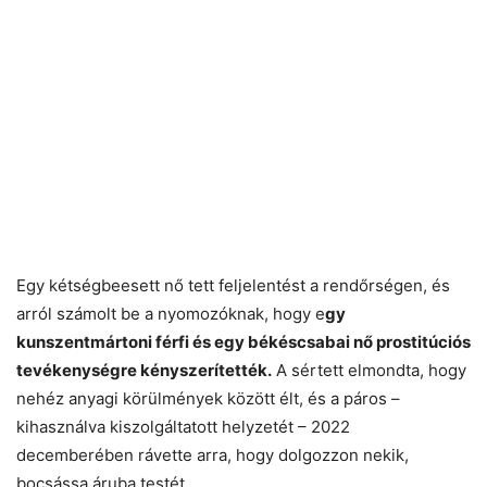
Egy kétségbeesett nő tett feljelentést a rendőrségen, és
arról számolt be a nyomozóknak, hogy e
gy
kunszentmártoni férfi és egy békéscsabai nő prostitúciós
tevékenységre kényszerítették.
A sértett elmondta, hogy
nehéz anyagi körülmények között élt, és a páros –
kihasználva kiszolgáltatott helyzetét – 2022
decemberében rávette arra, hogy dolgozzon nekik,
bocsássa áruba testét.