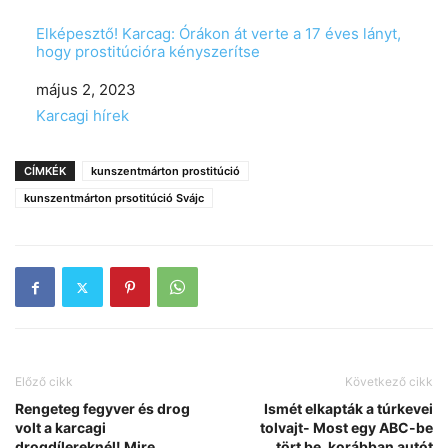
Elképesztő! Karcag: Órákon át verte a 17 éves lányt,
hogy prostitúcióra kényszerítse
Date
május 2, 2023
In relation to
Karcagi hírek
CÍMKÉK
kunszentmárton prostitúció
kunszentmárton prsotitúció Svájc
Előző cikk
Következő cikk
Rengeteg fegyver és drog
Ismét elkapták a túrkevei
volt a karcagi
tolvajt- Most egy ABC-be
drogdílereknél! Mire
tört be, korábban autót