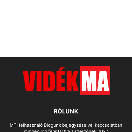
RÓLUNK
MTI felhasználó Blogunk bejegyzéseivel kapcsolatban
minden jog fenntartva a szerzőnek 2022