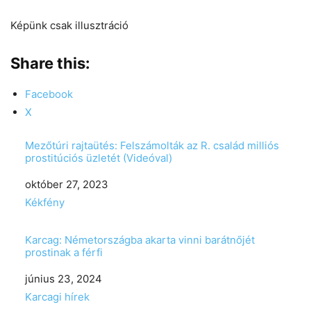
Képünk csak illusztráció
Share this:
Facebook
X
Mezőtúri rajtaütés: Felszámolták az R. család milliós
prostitúciós üzletét (Videóval)
Date
október 27, 2023
In relation to
Kékfény
Karcag: Németországba akarta vinni barátnőjét
prostinak a férfi
Date
június 23, 2024
In relation to
Karcagi hírek