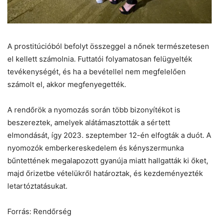
A prostitúcióból befolyt összeggel a nőnek természetesen
el kellett számolnia. Futtatói folyamatosan felügyelték
tevékenységét, és ha a bevétellel nem megfelelően
számolt el, akkor megfenyegették.
A rendőrök a nyomozás során több bizonyítékot is
beszereztek, amelyek alátámasztották a sértett
elmondását, így 2023. szeptember 12-én elfogták a duót. A
nyomozók emberkereskedelem és kényszermunka
bűntettének megalapozott gyanúja miatt hallgatták ki őket,
majd őrizetbe vételükről határoztak, és kezdeményezték
letartóztatásukat.
Forrás: Rendőrség