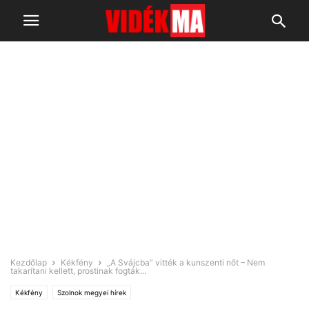
Kezdőlap
Kékfény
„A Svájcba” vitték a kunszenti nőt – Nem
takarítani kellett, prostinak fogták...
Kékfény
Szolnok megyei hírek