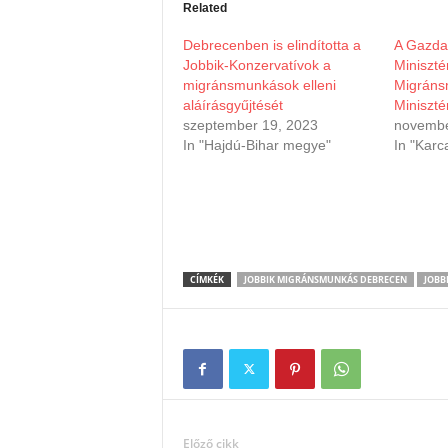
Related
Debrecenben is elindította a
A Gazdas
Jobbik-Konzervatívok a
Miniszté
migránsmunkások elleni
Migráns
aláírásgyűjtését
Miniszté
szeptember 19, 2023
novembe
In "Hajdú-Bihar megye"
In "Karc
CÍMKÉK
JOBBIK MIGRÁNSMUNKÁS DEBRECEN
JOBB
Előző cikk