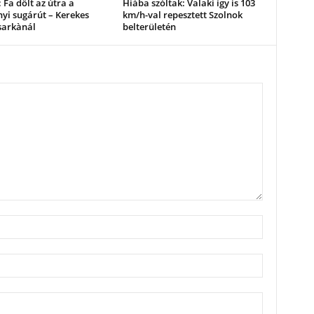
 Fa dőlt az útra a
Hiába szóltak: Valaki így is 103
yi sugárút – Kerekes
km/h-val repesztett Szolnok
sarkànál
belterületén