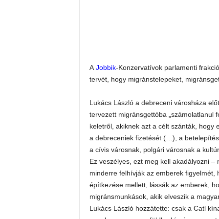
A
Jobbik
-Konzervatívok parlamenti frakci
tervét, hogy migránstelepeket, migránsget
Lukács László a debreceni városháza előtt
tervezett migránsgettóba „számolatlanul 
keletről, akiknek azt a célt szánták, hog
a debreceniek fizetését (…), a betelepíté
a cívis városnak, polgári városnak a kultúrá
Ez veszélyes, ezt meg kell akadályozni –
minderre felhívják az emberek figyelmét, 
építkezése mellett, lássák az emberek, h
migránsmunkások, akik elveszik a magya
Lukács László hozzátette: csak a Catl kí