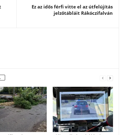
t
Ez az idős férfi vitte el az útfelújítás
jelzőtábláit Rákóczifalván
L