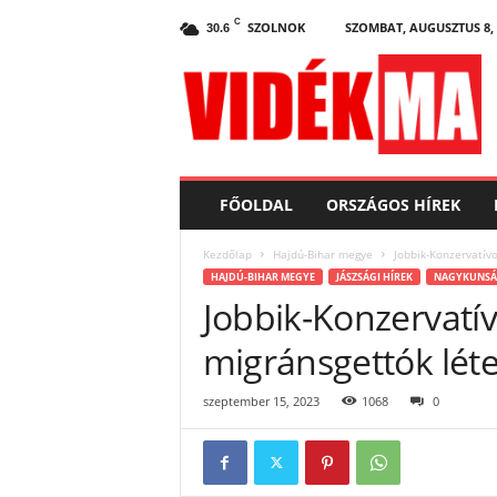
C
SZOLNOK
SZOMBAT, AUGUSZTUS 8, 
30.6
V
i
d
e
k
.
m
FŐOLDAL
ORSZÁGOS HÍREK
a
Kezdőlap
Hajdú-Bihar megye
Jobbik-Konzervatívo
HAJDÚ-BIHAR MEGYE
JÁSZSÁGI HÍREK
NAGYKUNS
Jobbik-Konzervatív
migránsgettók léte
szeptember 15, 2023
1068
0