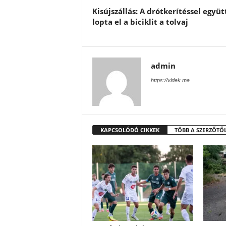
Kisújszállás: A drótkerítéssel együt
lopta el a biciklit a tolvaj
admin
https://videk.ma
KAPCSOLÓDÓ CIKKEK
TÖBB A SZERZŐTŐ