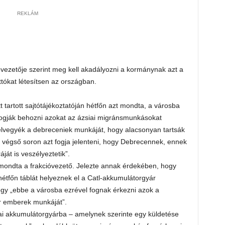
REKLÁM
óvezetője szerint meg kell akadályozni a kormánynak azt a
tókat létesítsen az országban.
 tartott sajtótájékoztatóján hétfőn azt mondta, a városba
fogják behozni azokat az ázsiai migránsmunkásokat
y elvegyék a debreceniek munkáját, hogy alacsonyan tartsák
s végső soron azt fogja jelenteni, hogy Debrecennek, ennek
ját is veszélyeztetik”.
 mondta a frakcióvezető. Jelezte annak érdekében, hogy
hétfőn táblát helyeznek el a Catl-akkumulátorgyár
ogy „ebbe a városba ezrével fognak érkezni azok a
r emberek munkáját”.
nai akkumulátorgyárba – amelynek szerinte egy küldetése