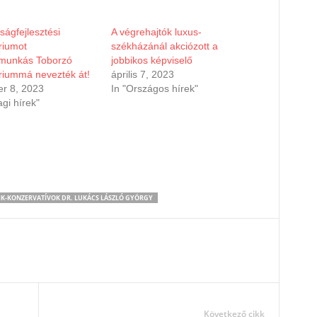
ágfejlesztési
A végrehajtók luxus-
riumot
székházánál akciózott a
munkás Toborzó
jobbikos képviselő
riummá nevezték át!
április 7, 2023
r 8, 2023
In "Országos hírek"
agi hírek"
IK-KONZERVATÍVOK DR. LUKÁCS LÁSZLÓ GYÖRGY
Következő cikk