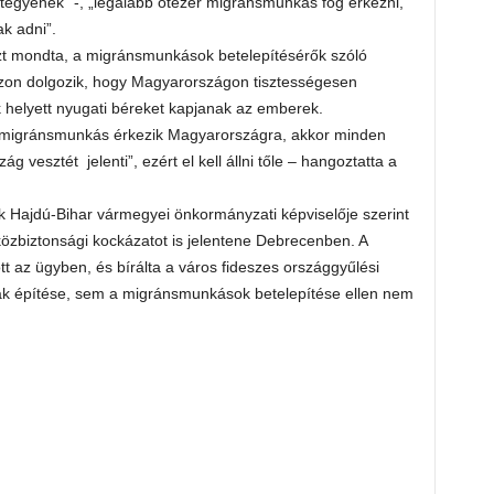
 tegyenek” -, „legalább ötezer migránsmunkás fog érkezni,
k adni”.
azt mondta, a migránsmunkások betelepítésérők szóló
 azon dolgozik, hogy Magyarországon tisztességesen
helyett nyugati béreket kapjanak az emberek.
ió migránsmunkás érkezik Magyarországra, akkor minden
 vesztét jelenti”, ezért el kell állni tőle – hangoztatta a
k Hajdú-Bihar vármegyei önkormányzati képviselője szerint
özbiztonsági kockázatot is jelentene Debrecenben. A
ott az ügyben, és bírálta a város fideszes országgyűlési
rak építése, sem a migránsmunkások betelepítése ellen nem