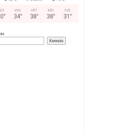
ZO
VAS
HÉT
KED
SZE
30
°
34
°
38
°
38
°
31
°
sés
Keresés