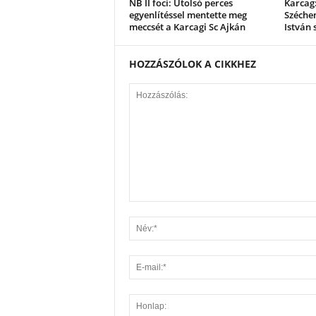
NB II foci: Utolsó perces
Karcag:
egyenlítéssel mentette meg
Széchen
meccsét a Karcagi Sc Ajkán
István 
HOZZÁSZÓLOK A CIKKHEZ