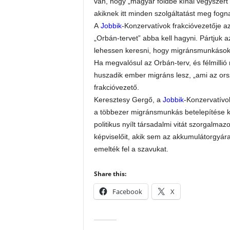
van, hogy „magyar földbe kínai vegyszert
akiknek itt minden szolgáltatást meg fogna
A
Jobbik
-Konzervatívok frakcióvezetője 
„Orbán-tervet” abba kell hagyni. Pártjuk
lehessen keresni, hogy migránsmunkások 
Ha megvalósul az Orbán-terv, és félmill
huszadik ember migráns lesz, „ami az ország
frakcióvezető.
Keresztesy Gergő, a
Jobbik
-Konzervatívo
a többezer migránsmunkás betelepítése k
politikus nyílt társadalmi vitát szorgalmaz
képviselőit, akik sem az akkumulátorgyá
emelték fel a szavukat.
Share this:
Facebook
X