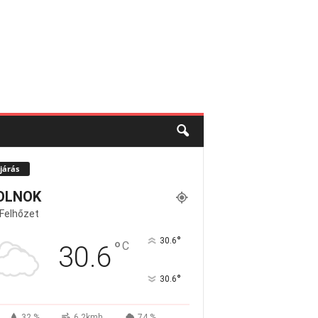
járás
OLNOK
 Felhőzet
°
30.6
°
C
30.6
°
30.6
32 %
6.2kmh
74 %