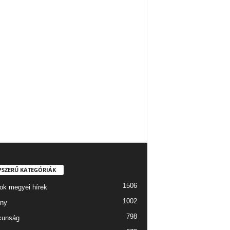
PSZERŰ KATEGÓRIÁK
1506
ok megyei hírek
1002
ny
798
kunság