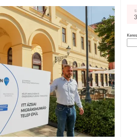
S
Kere