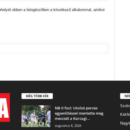
bhelyét ebben a böngészőben a következő alkalommal, amikor
MÉG TÖBB HÍR
NÉ
Szoln
NB II foci: Utolsó perces
egyenlítéssel mentette meg
Kékfé
meccsét a Karcagi...
Nagy
augusztus 8, 2026