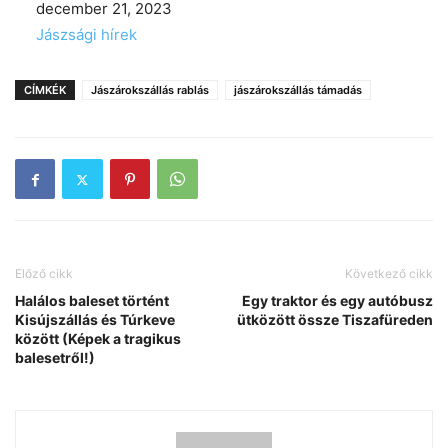
Date
december 21, 2023
In relation to
Jászsági hírek
CÍMKÉK
Jászárokszállás rablás
jászárokszállás támadás
Előző cikk
Következő cikk
Halálos baleset történt
Egy traktor és egy autóbusz
Kisújszállás és Túrkeve
ütközött össze Tiszafüreden
között (Képek a tragikus
balesetről!)