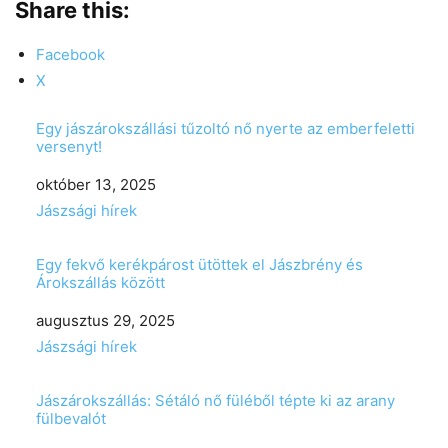
Share this:
Facebook
X
Egy jászárokszállási tűzoltó nő nyerte az emberfeletti
versenyt!
Date
október 13, 2025
In relation to
Jászsági hírek
Egy fekvő kerékpárost ütöttek el Jászbrény és
Árokszállás között
Date
augusztus 29, 2025
In relation to
Jászsági hírek
Jászárokszállás: Sétáló nő füléből tépte ki az arany
fülbevalót