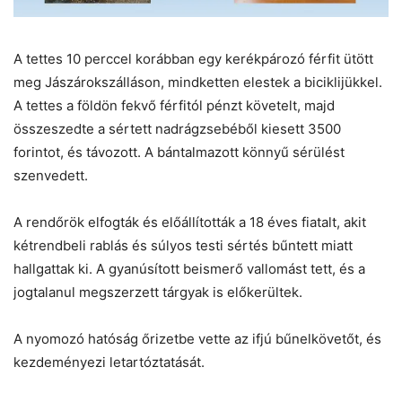
A tettes 10 perccel korábban egy kerékpározó férfit ütött
meg Jászárokszálláson, mindketten elestek a biciklijükkel.
A tettes a földön fekvő férfitól pénzt követelt, majd
összeszedte a sértett nadrágzsebéből kiesett 3500
forintot, és távozott. A bántalmazott könnyű sérülést
szenvedett.
A rendőrök elfogták és előállították a 18 éves fiatalt, akit
kétrendbeli rablás és súlyos testi sértés bűntett miatt
hallgattak ki. A gyanúsított beismerő vallomást tett, és a
jogtalanul megszerzett tárgyak is előkerültek.
A nyomozó hatóság őrizetbe vette az ifjú bűnelkövetőt, és
kezdeményezi letartóztatását.