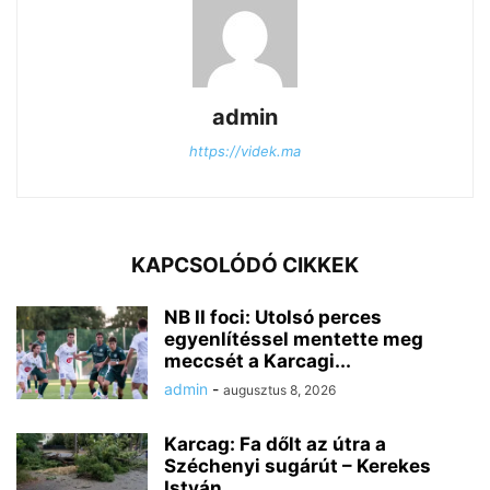
admin
https://videk.ma
KAPCSOLÓDÓ CIKKEK
NB II foci: Utolsó perces
egyenlítéssel mentette meg
meccsét a Karcagi...
admin
-
augusztus 8, 2026
Karcag: Fa dőlt az útra a
Széchenyi sugárút – Kerekes
István...