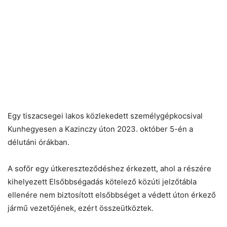
Egy tiszacsegei lakos közlekedett személygépkocsival
Kunhegyesen a Kazinczy úton 2023. október 5-én a
délutáni órákban.
A sofőr egy útkereszteződéshez érkezett, ahol a részére
kihelyezett Elsőbbségadás kötelező közúti jelzőtábla
ellenére nem biztosított elsőbbséget a védett úton érkező
jármű vezetőjének, ezért összeütköztek.