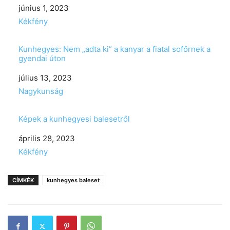
Date
június 1, 2023
In relation to
Kékfény
Kunhegyes: Nem „adta ki” a kanyar a fiatal sofőrnek a
gyendai úton
Date
július 13, 2023
In relation to
Nagykunság
Képek a kunhegyesi balesetről
Date
április 28, 2023
In relation to
Kékfény
CÍMKÉK
kunhegyes baleset