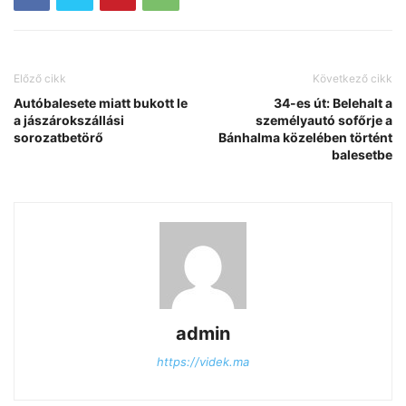
Előző cikk
Következő cikk
Autóbalesete miatt bukott le
34-es út: Belehalt a
a jászárokszállási
személyautó sofőrje a
sorozatbetörő
Bánhalma közelében történt
balesetbe
admin
https://videk.ma