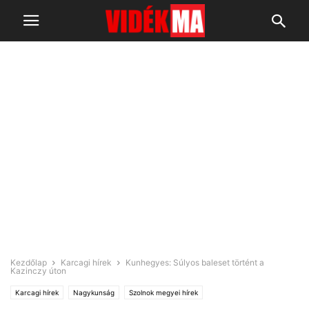
Kezdőlap
Karcagi hírek
Kunhegyes: Súlyos baleset történt a
Kazinczy úton
Karcagi hírek
Nagykunság
Szolnok megyei hírek