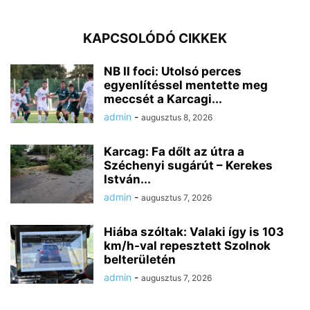
KAPCSOLÓDÓ CIKKEK
NB II foci: Utolsó perces
egyenlítéssel mentette meg
meccsét a Karcagi...
admin
-
augusztus 8, 2026
Karcag: Fa dőlt az útra a
Széchenyi sugárút – Kerekes
István...
admin
-
augusztus 7, 2026
Hiába szóltak: Valaki így is 103
km/h-val repesztett Szolnok
belterületén
admin
-
augusztus 7, 2026