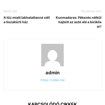
Előző cikk
Következő cikk
A tűz miatt lakhatatlanná vált
Kunmadaras: Fékezés nélkül
a tiszakürti ház
hajtott az autó elé a biciklis
úr!
admin
https://videk.ma
KAPCSOLÓDÓ CIKKEK