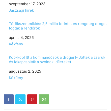
Date
szeptember 17, 2023
In relation to
Jászsági hírek
Törökszentmiklós: 2,5 millió forintot és rengeteg drogot
fogtak a rendőrök
Date
április 4, 2026
In relation to
Kékfény
Kop-kop! Itt a kommandósok a drogért- Jöttek a zsaruk
és lekapcsolták a szolnoki dílereket
Date
augusztus 2, 2025
In relation to
Kékfény