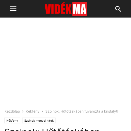
Kezdőlap
Kékfény
Szolnok: Hűtőtáskában fuvarozta a kristályt!
Kékfény
Szolnok megyei hírek