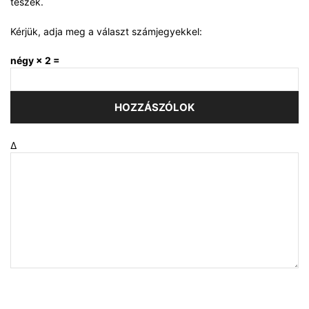
teszek.
Kérjük, adja meg a választ számjegyekkel:
négy × 2 =
Δ