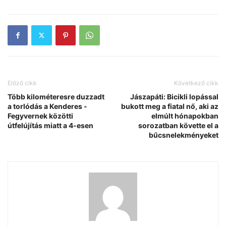
Előző cikk
Következő cikk
Több kilométeresre duzzadt
Jászapáti: Bicikli lopással
a torlódás a Kenderes -
bukott meg a fiatal nő, aki az
Fegyvernek közötti
elmúlt hónapokban
útfelújítás miatt a 4-esen
sorozatban követte el a
bűcsnelekményeket