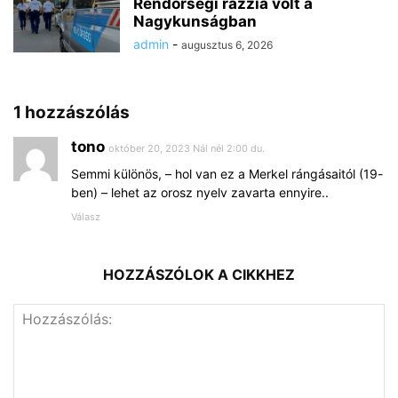
Rendőrségi razzia volt a
Nagykunságban
admin
-
augusztus 6, 2026
1 hozzászólás
tono
október 20, 2023 Nál nél 2:00 du.
Semmi különös, – hol van ez a Merkel rángásaitól (19-
ben) – lehet az orosz nyelv zavarta ennyire..
Válasz
HOZZÁSZÓLOK A CIKKHEZ