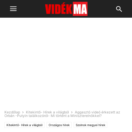
Kezdőlap
Kitekintő- Hírek a világból
Aggasztó videó érkezett az
Orbán -Putyin találkozóról- Mi történt a Miniszterelnökkel?
Kitekintő- Hírek a világból
Országos hírek
Szolnok megyei hírek