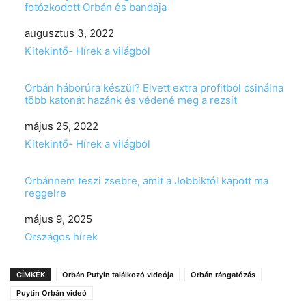
fotózkodott Orbán és bandája
Date
augusztus 3, 2022
In relation to
Kitekintő- Hírek a világból
Orbán háborúra készül? Elvett extra profitból csinálna
több katonát hazánk és védené meg a rezsit
Date
május 25, 2022
In relation to
Kitekintő- Hírek a világból
Orbánnem teszi zsebre, amit a Jobbiktól kapott ma
reggelre
Date
május 9, 2025
In relation to
Országos hírek
CÍMKÉK
Orbán Putyin találkozó videója
Orbán rángatózás
Puytin Orbán videó