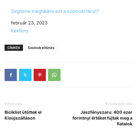
Segítene megtalálni ezt a szolnoki lányt?
Date
február 23, 2023
In relation to
Kékfény
CÍMKÉK
Szolnok eltűnés
Előző cikk
Következő cikk
Biciklist ütöttek el
Jászfényszaru: 400 ezer
Kisújszálláson
forintnyi értéket fújtak meg a
fiatalok