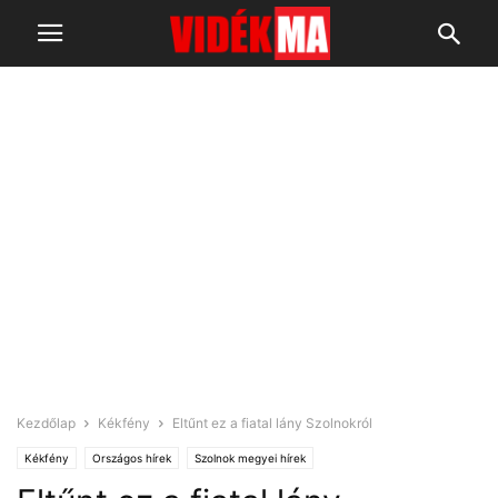
Kezdőlap
Kékfény
Eltűnt ez a fiatal lány Szolnokról
Kékfény
Országos hírek
Szolnok megyei hírek