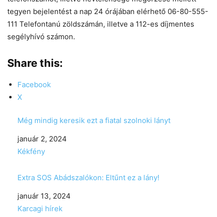
tegyen bejelentést a nap 24 órájában elérhető 06-80-555-
111 Telefontanú zöldszámán, illetve a 112-es díjmentes
segélyhívó számon.
Share this:
Facebook
X
Még mindig keresik ezt a fiatal szolnoki lányt
Date
január 2, 2024
In relation to
Kékfény
Extra SOS Abádszalókon: Eltűnt ez a lány!
Date
január 13, 2024
In relation to
Karcagi hírek