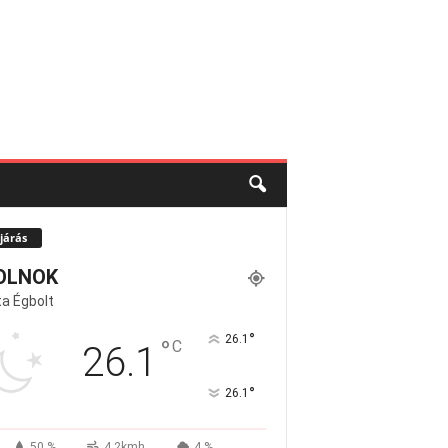
járás
OLNOK
a Égbolt
°
26.1
°
C
26.1
°
26.1
50 %
4.2kmh
4 %