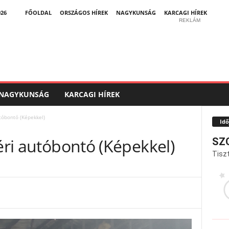
026
FŐOLDAL
ORSZÁGOS HÍREK
NAGYKUNSÁG
KARCAGI HÍREK
REKLÁM
NAGYKUNSÁG
KARCAGI HÍREK
utóbontó (Képekkel)
Idő
séri autóbontó (Képekkel)
SZ
Tiszt