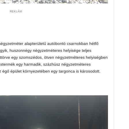
REKLÁM
négyzetméter alapterületű autóbontó csarnokban hétfő
t egyik, huszonnégy négyzetméteres helyisége teljes
áttörve egy szomszédos, ötven négyzetméteres helyiségben
 égéstermék egy harmadik, százhúsz négyzetméteres
z égő épület környezetében egy targonca is károsodott.