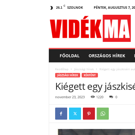
C
SZOLNOK
PÉNTEK, AUGUSZTUS 7, 2
26.1
V
i
d
e
k
.
m
FŐOLDAL
ORSZÁGOS HÍREK
a
Kezdőlap
Jászsági hírek
Kiégett egy jászkiséri a
JÁSZSÁGI HÍREK
KÉKFÉNY
Kiégett egy jászki
november 23, 2023
1220
0