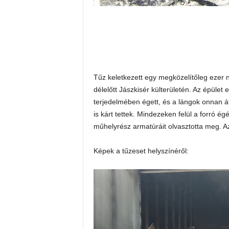
Tűz keletkezett egy megközelítőleg ezer 
délelőtt Jászkisér külterületén. Az épüle
terjedelmében égett, és a lángok onnan 
is kárt tettek. Mindezeken felül a forró
műhelyrész armatúráit olvasztotta meg. A
Képek a tűzeset helyszínéről: