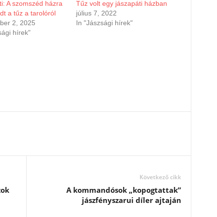
i: A szomszéd házra
Tűz volt egy jászapáti házban
edt a tűz a tarolóról
július 7, 2022
ber 2, 2025
In "Jászsági hírek"
sági hírek"
Következő cikk
zok
A kommandósok „kopogtattak”
jászfényszarui díler ajtaján