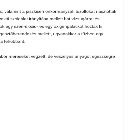
s, valamint a jászkiséri önkormányzati tűzoltókat riasztották
leti szolgálat irányítása mellett hat vízsugárral és
ók egy szén-dioxid- és egy oxigénpalackot hoztak ki
egesztőberendezés mellett, ugyanakkor a tűzben egy
 felrobbant.
labor méréseket végzett, de veszélyes anyagot egészségre
.