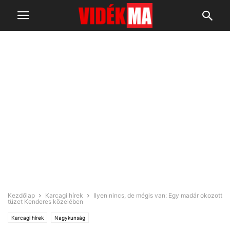
Kezdőlap
Karcagi hírek
Ilyen nincs, de mégis van: Egy madár okozott
tüzet Kenderes közelében
Karcagi hírek
Nagykunság