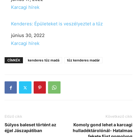
In relation to
Karcagi hírek
Kenderes: Épületeket is veszélyeztet a tűz
Date
június 30, 2022
In relation to
Karcagi hírek
CÍMKÉK
kenderes tűz madá
tűz kenderes madár
Előző cikk
Következő cikk
Súlyos baleset történt az
Komoly gond lehet a karcagi
éjjel Jászapátiban
hulladéktárolónál- Hatalmas
fekete füst gomolyog