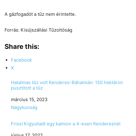
A gázfogadót a tűz nem érintette.
Forrás: Kisújszállási Tűzoltóság
Share this:
Facebook
X
Hatalmas tűz volt Kenderes-Báhalmán: 150 hektáron
pusztított a tűz
Date
március 15, 2023
In relation to
Nagykunság
Friss! Kigyulladt egy kamion a 4-esen Kenderesnél
Date
június 17, 2022