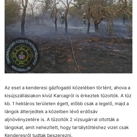
Az eset a kenderesi gázfogadó közelében történt, ahova a
kisújszállásiakon kívül Karcagról is érkeztek tűzoltók. A tűz
kb. 1 hektáros területen égett, előbb csak a legelő, majd a
lángok átterjedtek a közelben lévő erdősáv
aljnövényzetére is. A tűzoltók 2 vízsugárral oltották a
lángokat, amit nehezített, hogy tartálytöltéshez vizet csak
Kenderesről tudtak beszerezni.