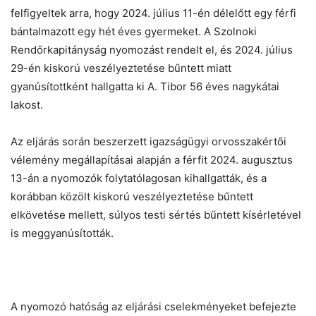
felfigyeltek arra, hogy 2024. július 11-én délelőtt egy férfi
bántalmazott egy hét éves gyermeket. A Szolnoki
Rendőrkapitányság nyomozást rendelt el, és 2024. július
29-én kiskorú veszélyeztetése bűntett miatt
gyanúsítottként hallgatta ki A. Tibor 56 éves nagykátai
lakost.
Az eljárás során beszerzett igazságügyi orvosszakértői
vélemény megállapításai alapján a férfit 2024. augusztus
13-án a nyomozók folytatólagosan kihallgatták, és a
korábban közölt kiskorú veszélyeztetése bűntett
elkövetése mellett, súlyos testi sértés bűntett kísérletével
is meggyanúsították.
A nyomozó hatóság az eljárási cselekményeket befejezte