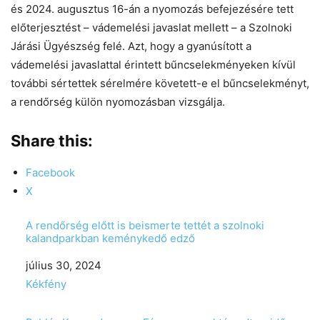
és 2024. augusztus 16-án a nyomozás befejezésére tett
előterjesztést – vádemelési javaslat mellett – a Szolnoki
Járási Ügyészség felé. Azt, hogy a gyanúsított a
vádemelési javaslattal érintett bűncselekményeken kívül
további sértettek sérelmére követett-e el bűncselekményt,
a rendőrség külön nyomozásban vizsgálja.
Share this:
Facebook
X
A rendőrség előtt is beismerte tettét a szolnoki
kalandparkban keménykedő edző
Date
július 30, 2024
In relation to
Kékfény