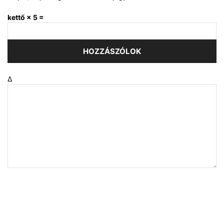
kettő × 5 =
Δ