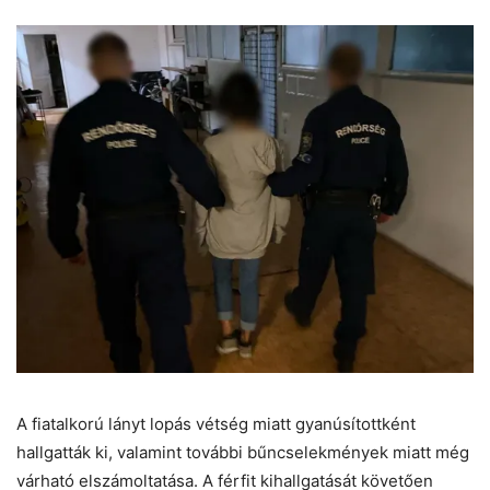
A fiatalkorú lányt lopás vétség miatt gyanúsítottként
hallgatták ki, valamint további bűncselekmények miatt még
várható elszámoltatása. A férfit kihallgatását követően