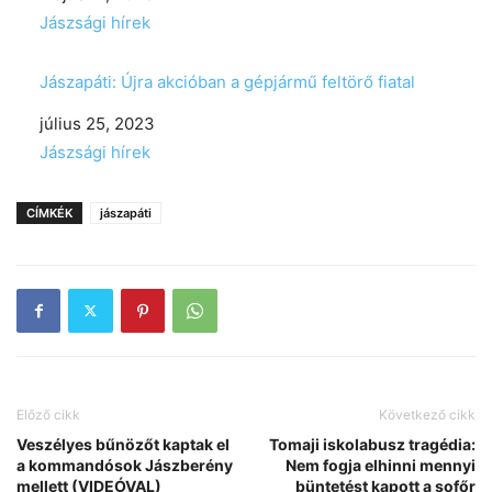
In relation to
Jászsági hírek
Jászapáti: Újra akcióban a gépjármű feltörő fiatal
Date
július 25, 2023
In relation to
Jászsági hírek
CÍMKÉK
jászapáti
Előző cikk
Következő cikk
Veszélyes bűnözőt kaptak el
Tomaji iskolabusz tragédia:
a kommandósok Jászberény
Nem fogja elhinni mennyi
mellett (VIDEÓVAL)
büntetést kapott a sofőr