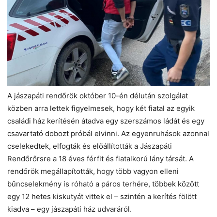
A jászapáti rendőrök október 10-én délután szolgálat
közben arra lettek figyelmesek, hogy két fiatal az egyik
családi ház kerítésén átadva egy szerszámos ládát és egy
csavartató dobozt próbál elvinni. Az egyenruhások azonnal
cselekedtek, elfogták és előállították a Jászapáti
Rendőrőrsre a 18 éves férfit és fiatalkorú lány társát. A
rendőrök megállapították, hogy több vagyon elleni
bűncselekmény is róható a páros terhére, többek között
egy 12 hetes kiskutyát vittek el – szintén a kerítés fölött
kiadva – egy jászapáti ház udvaráról.