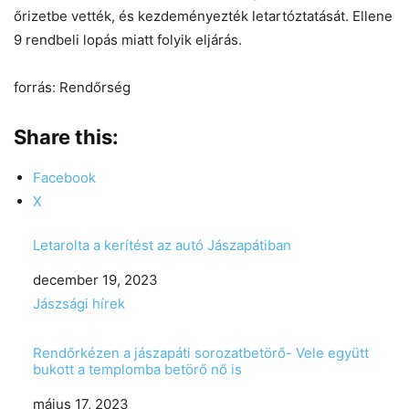
őrizetbe vették, és kezdeményezték letartóztatását. Ellene
9 rendbeli lopás miatt folyik eljárás.
forrás: Rendőrség
Share this:
Facebook
X
Letarolta a kerítést az autó Jászapátiban
Date
december 19, 2023
In relation to
Jászsági hírek
Rendőrkézen a jászapáti sorozatbetörő- Vele együtt
bukott a templomba betörő nő is
Date
május 17, 2023