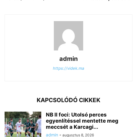
admin
https://videk.ma
KAPCSOLÓDÓ CIKKEK
NB II foci: Utolsó perces
egyenlítéssel mentette meg
meccsét a Karcagi...
admin
-
augusztus 8, 2026