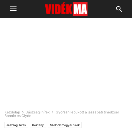
Kezdőlap
Jászsági hírek
Gyorsan lebukott a jászapáti tinédzser
Bonnie és Clyde
Jászsági hírek
Kékfény
Szolnok megyei hírek