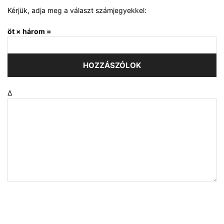
Kérjük, adja meg a választ számjegyekkel:
öt × három =
Δ