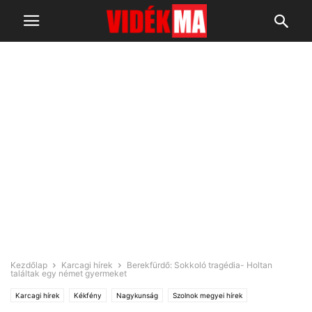
Kezdőlap
Karcagi hírek
Berekfürdő: Sokkoló tragédia- Holtan
találtak egy német gyermeket
Karcagi hírek
Kékfény
Nagykunság
Szolnok megyei hírek