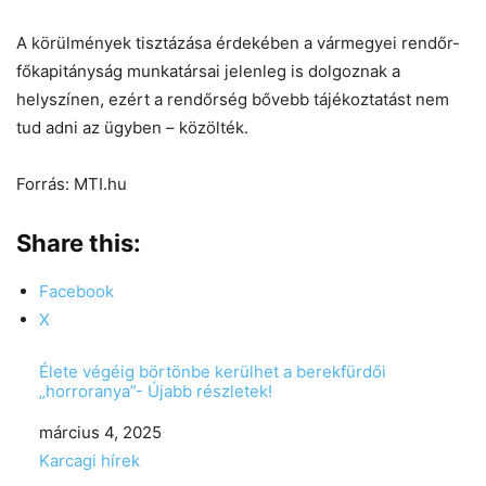
A körülmények tisztázása érdekében a vármegyei rendőr-
főkapitányság munkatársai jelenleg is dolgoznak a
helyszínen, ezért a rendőrség bővebb tájékoztatást nem
tud adni az ügyben – közölték.
Forrás: MTI.hu
Share this:
Facebook
X
Élete végéig börtönbe kerülhet a berekfürdői
„horroranya”- Újabb részletek!
Date
március 4, 2025
In relation to
Karcagi hírek