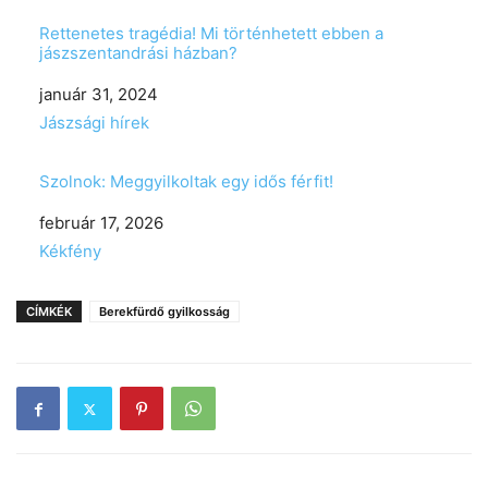
Rettenetes tragédia! Mi történhetett ebben a
jászszentandrási házban?
Date
január 31, 2024
In relation to
Jászsági hírek
Szolnok: Meggyilkoltak egy idős férfit!
Date
február 17, 2026
In relation to
Kékfény
CÍMKÉK
Berekfürdő gyilkosság