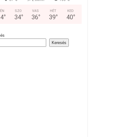
ÉN
SZO
VAS
HÉT
KED
24
°
34
°
36
°
39
°
40
°
sés
Keresés