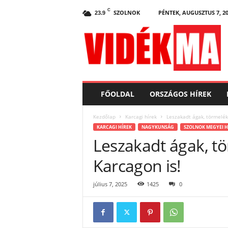
C
SZOLNOK
PÉNTEK, AUGUSZTUS 7, 2
23.9
V
i
d
e
k
.
m
FŐOLDAL
ORSZÁGOS HÍREK
a
Kezdőlap
Karcagi hírek
Leszakadt ágak, törmelék-
KARCAGI HÍREK
NAGYKUNSÁG
SZOLNOK MEGYEI H
Leszakadt ágak, tö
Karcagon is!
július 7, 2025
1425
0