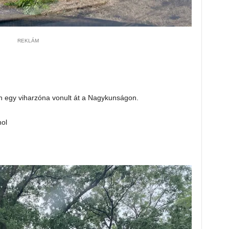
REKLÁM
n egy viharzóna vonult át a Nagykunságon.
hol