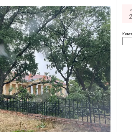
P
Kere