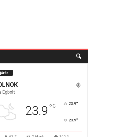
járás
OLNOK
s Égbolt
°
23.9
°
C
23.9
°
23.9
67 %
2.6kmh
100 %