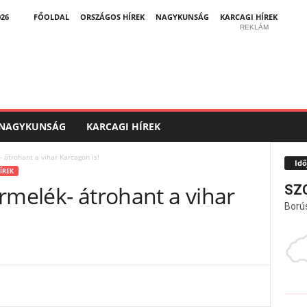
026
FŐOLDAL
ORSZÁGOS HÍREK
NAGYKUNSÁG
KARCAGI HÍREK
REKLÁM
NAGYKUNSÁG
KARCAGI HÍREK
 átrohant a vihar Karcagon is!
Idő
ÍREK
rmelék- átrohant a vihar
SZ
Ború