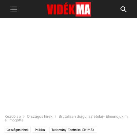
Kezdőlap
Országos hírek
Brutálisan drágul az étolaj- Elmondjuk mi
áll mögötte
Országos hírek
Politika
Tudomány-Technika-Életmód