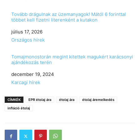
Tovább drágulnak az üzemanyagok! Mától 6 forinttal
többet kell fizetni literenként a kutakon
Date
július 17, 2026
In relation to
Országos hírek
Tomajmonostorán megint kitettek magukért karácsonyi
ajándékozás terén
Date
december 19, 2024
In relation to
Karcagi hírek
CÍMKÉK
EPR étolaj ára
étolaj ára
étolaj áremelkedés
infláció étolaj