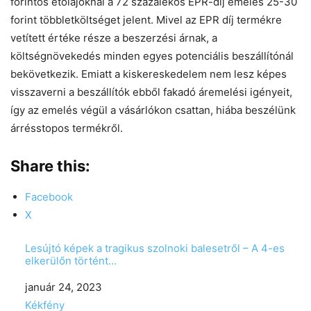
forintos étolajoknál a 72 százalékos EPR-díj emelés 25-30
forint többletköltséget jelent. Mivel az EPR díj termékre
vetített értéke része a beszerzési árnak, a
költségnövekedés minden egyes potenciális beszállítónál
bekövetkezik. Emiatt a kiskereskedelem nem lesz képes
visszaverni a beszállítók ebből fakadó áremelési igényeit,
így az emelés végül a vásárlókon csattan, hiába beszélünk
árrésstopos termékről.
Share this:
Facebook
X
Lesújtó képek a tragikus szolnoki balesetről – A 4-es
elkerülőn történt…
Date
január 24, 2023
In relation to
Kékfény