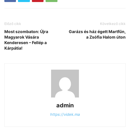
Előző cikk
Következő cikk
Most szombaton: Újra
Garázs és ház égett Martfűn,
Magyarok Vására
a Zsófia Halom úton
Kenderesen – Fellép a
Kárpátia!
admin
https://videk.ma