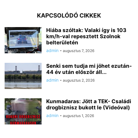
KAPCSOLÓDÓ CIKKEK
Hiába szóltak: Valaki így is 103
km/h-val repesztett Szolnok
belterületén
admin
-
augusztus 7, 2026
Senki sem tudja mi jöhet ezután-
44 év után először áll...
admin
-
augusztus 2, 2026
Kunmadaras: Jött a TEK- Családi
drogbiznisz bukott le (Videóval)
admin
-
augusztus 1, 2026