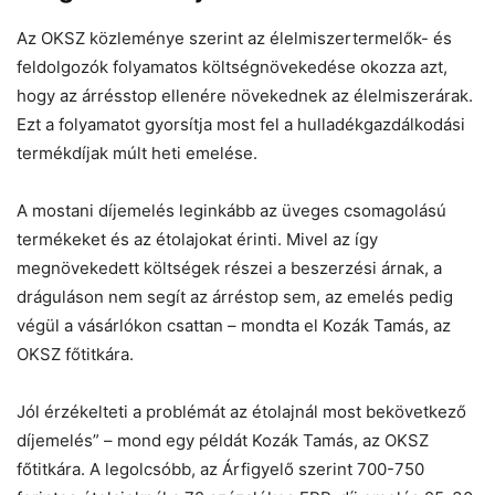
Az OKSZ közleménye szerint az élelmiszertermelők- és
feldolgozók folyamatos költségnövekedése okozza azt,
hogy az árrésstop ellenére növekednek az élelmiszerárak.
Ezt a folyamatot gyorsítja most fel a hulladékgazdálkodási
termékdíjak múlt heti emelése.
A mostani díjemelés leginkább az üveges csomagolású
termékeket és az étolajokat érinti. Mivel az így
megnövekedett költségek részei a beszerzési árnak, a
dráguláson nem segít az árréstop sem, az emelés pedig
végül a vásárlókon csattan – mondta el Kozák Tamás, az
OKSZ főtitkára.
Jól érzékelteti a problémát az étolajnál most bekövetkező
díjemelés” – mond egy példát Kozák Tamás, az OKSZ
főtitkára. A legolcsóbb, az Árfigyelő szerint 700-750