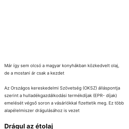
Már így sem olcsó a magyar konyhákban közkedvelt olaj,
de a mostani ár csak a kezdet
Az Országos kereskedelmi Szövetség (OKSZ) álláspontja
szerint a hulladékgazdálkodási termékdíjak (EPR- díjak)
emelését végső soron a vásárlókkal fizettetik meg. Ez több
alapélelmiszer drágulásához is vezet
Drágul az étolaj