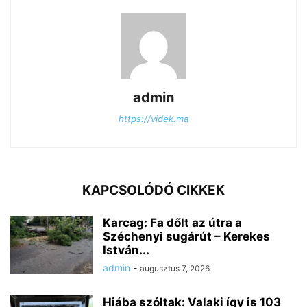
admin
https://videk.ma
KAPCSOLÓDÓ CIKKEK
Karcag: Fa dőlt az útra a
Széchenyi sugárút – Kerekes
István...
admin
-
augusztus 7, 2026
Hiába szóltak: Valaki így is 103