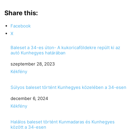
Share this:
Facebook
X
Baleset a 34-es úton- A kukoricaföldekre repült ki az
autó Kunhegyes határában
Date
szeptember 28, 2023
In relation to
Kékfény
Súlyos baleset történt Kunhegyes közelében a 34-esen
Date
december 6, 2024
In relation to
Kékfény
Halálos baleset történt Kunmadaras és Kunhegyes
között a 34-esen