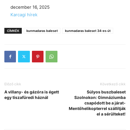
Date
december 16, 2025
In relation to
Karcagi hírek
CÍMKÉK
kunmadaras baleset
kunmadaras baleset 34-es út
Előző cikk
Következő cikk
A villany- és gázóra is égett
Súlyos buszbaleset
egy tiszafüredi háznál
Szolnokon: Gimnáziumba
csapódott be a járat-
Mentőhelikopterrel szállítják
el a sérülteket!