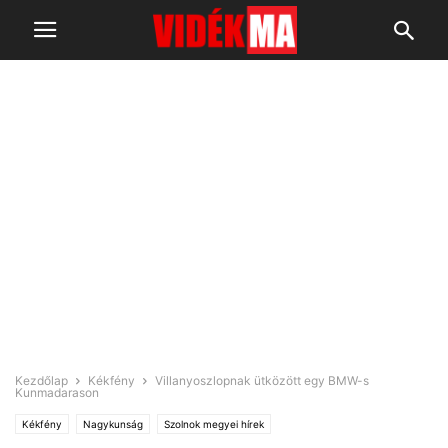
Kezdőlap
Kékfény
Villanyoszlopnak ütközött egy BMW-s
Kunmadarason
Kékfény
Nagykunság
Szolnok megyei hírek