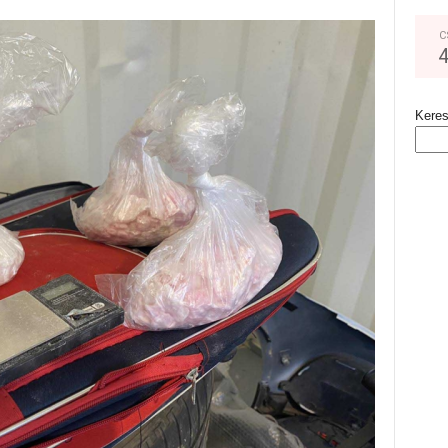
C
Kere