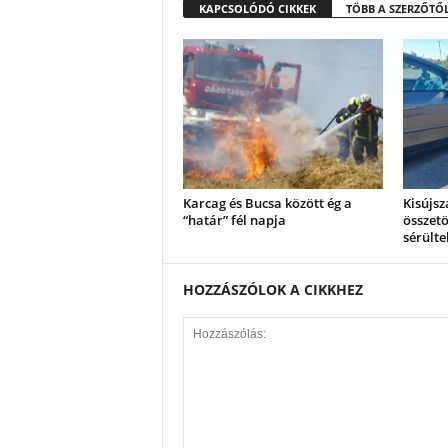
KAPCSOLÓDÓ CIKKEK
TÖBB A SZERZŐTŐ
Karcag és Bucsa között ég a
Kisújsz
“határ” fél napja
összetö
sérülte
HOZZÁSZÓLOK A CIKKHEZ