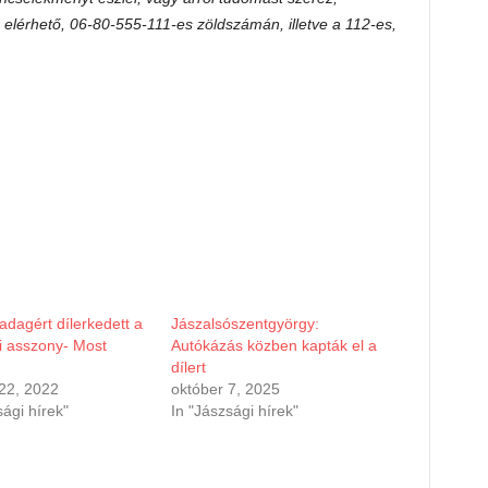
 elérhető, 06-80-555-111-es zöldszámán, illetve a 112-es,
adagért dílerkedett a
Jászalsószentgyörgy:
i asszony- Most
Autókázás közben kapták el a
dílert
22, 2022
október 7, 2025
sági hírek"
In "Jászsági hírek"