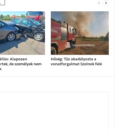
L
állás: Alaposan
Hőség: Tűz akadályozta a
rtek, de személyek nem
vonatforgalmat Szolnok felé
k