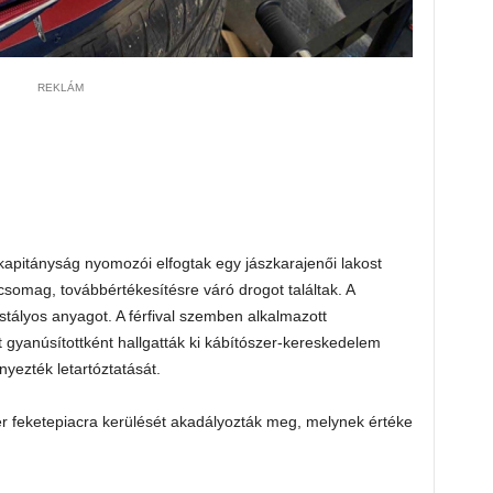
REKLÁM
kapitányság nyomozói elfogtak egy jászkarajenői lakost
csomag, továbbértékesítésre váró drogot találtak. A
ristályos anyagot. A férfival szemben alkalmazott
rt gyanúsítottként hallgatták ki kábítószer-kereskedelem
nyezték letartóztatását.
zer feketepiacra kerülését akadályozták meg, melynek értéke