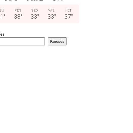
SÜ
PÉN
SZO
VAS
HÉT
41
°
38
°
33
°
33
°
37
°
sés
Keresés