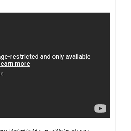
cselekményt észlel, vagy arról tudomást szerez,