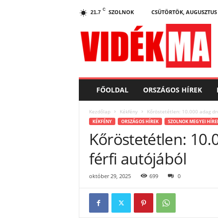
C
SZOLNOK
CSÜTÖRTÖK, AUGUSZTUS 6
21.7
V
i
d
e
k
.
m
FŐOLDAL
ORSZÁGOS HÍREK
a
Kezdőlap
Kékfény
Kőröstetétlen: 10.000 adag dro
KÉKFÉNY
ORSZÁGOS HÍREK
SZOLNOK MEGYEI HÍRE
Kőröstetétlen: 10.
férfi autójából
október 29, 2025
699
0