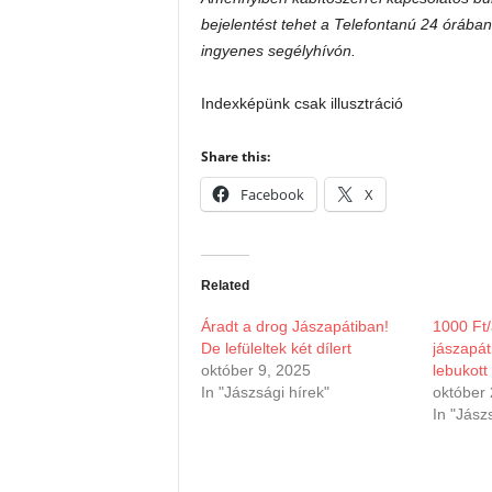
bejelentést tehet a Telefontanú 24 órában
ingyenes segélyhívón.
Indexképünk csak illusztráció
Share this:
Facebook
X
Related
Áradt a drog Jászapátiban!
1000 Ft/
De lefüleltek két dílert
jászapát
október 9, 2025
lebukott
In "Jászsági hírek"
október 
In "Jász