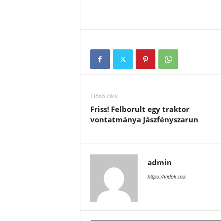
Előző cikk
Friss! Felborult egy traktor
vontatmánya Jászfényszarun
admin
https://videk.ma