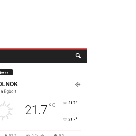
járás
OLNOK
a Égbolt
°
21.7
°
C
21.7
°
21.7
57 %
0.2kmh
0 %