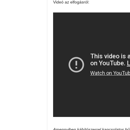
Videó az elfogásról:
Amennyiben kábítószerrel kapcsolatos bűn