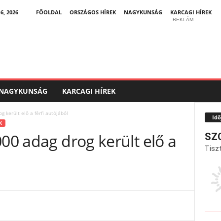
, 2026
FŐOLDAL
ORSZÁGOS HÍREK
NAGYKUNSÁG
KARCAGI HÍREK
REKLÁM
NAGYKUNSÁG
KARCAGI HÍREK
g került elő a férfi autójából
Idő
K
000 adag drog került elő a
SZ
Tiszt