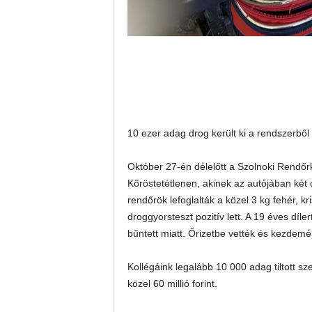
10 ezer adag drog került ki a rendszerből
Október 27-én délelőtt a Szolnoki Rendőr
Kőröstetétlenen, akinek az autójában két 
rendőrök lefoglalták a közel 3 kg fehér, k
droggyorsteszt pozitív lett. A 19 éves díle
bűntett miatt. Őrizetbe vették és kezdemé
Kollégáink legalább 10 000 adag tiltott s
közel 60 millió forint.