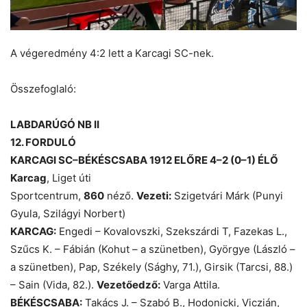
A végeredmény 4:2 lett a Karcagi SC-nek.
Összefoglaló:
LABDARÚGÓ NB II
12. FORDULÓ
KARCAGI SC–BÉKÉSCSABA 1912 ELŐRE 4–2 (0–1) ÉLŐ
Karcag
, Liget úti
Sportcentrum,
860
néző.
Vezeti:
Szigetvári Márk (Punyi
Gyula, Szilágyi Norbert)
KARCAG:
Engedi – Kovalovszki, Szekszárdi T, Fazekas L.,
Szűcs K. – Fábián (Kohut – a szünetben), Györgye (László –
a szünetben), Pap, Székely (Sághy, 71.), Girsik (Tarcsi, 88.)
– Sain (Vida, 82.).
Vezetőedző:
Varga Attila.
BÉKÉSCSABA:
Takács J. – Szabó B., Hodonicki, Viczián,