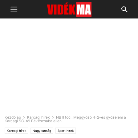
Kezdőlap
Karcagi hírek
NB II foci: Meggyőző 4-2-es győzelem a
Karcagi SC-től Békéscsaba ellen
Karcagi hírek
Nagykunság
Sport hírek