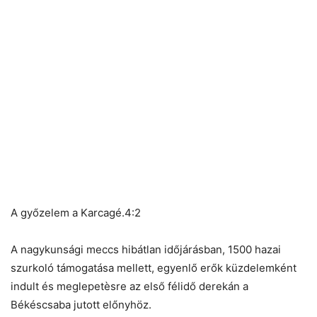
A győzelem a Karcagé.4:2
A nagykunsági meccs hibátlan időjárásban, 1500 hazai
szurkoló támogatása mellett, egyenlő erők küzdelemként
indult és meglepetèsre az első félidő derekán a
Békéscsaba jutott előnyhöz.