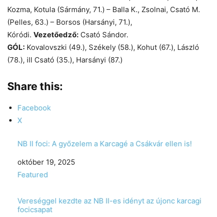
Kozma, Kotula (Sármány, 71.) – Balla K., Zsolnai, Csató M.
(Pelles, 63.) – Borsos (Harsányi, 71.),
Kóródi.
Vezetőedző:
Csató Sándor.
GÓL:
Kovalovszki (49.), Székely (58.), Kohut (67.), László
(78.), ill Csató (35.), Harsányi (87.)
Share this:
Facebook
X
NB II foci: A győzelem a Karcagé a Csákvár ellen is!
Date
október 19, 2025
In relation to
Featured
Vereséggel kezdte az NB II-es idényt az újonc karcagi
focicsapat