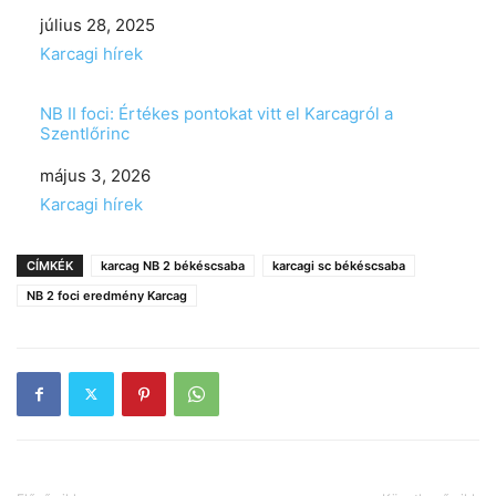
Date
július 28, 2025
In relation to
Karcagi hírek
NB II foci: Értékes pontokat vitt el Karcagról a
Szentlőrinc
Date
május 3, 2026
In relation to
Karcagi hírek
CÍMKÉK
karcag NB 2 békéscsaba
karcagi sc békéscsaba
NB 2 foci eredmény Karcag