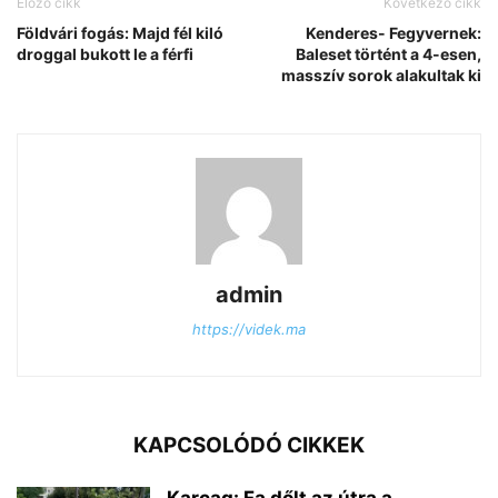
Előző cikk
Következő cikk
Földvári fogás: Majd fél kiló
Kenderes- Fegyvernek:
droggal bukott le a férfi
Baleset történt a 4-esen,
masszív sorok alakultak ki
admin
https://videk.ma
KAPCSOLÓDÓ CIKKEK
Karcag: Fa dőlt az útra a