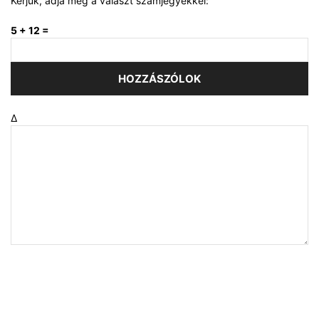
Kérjük, adja meg a választ számjegyekkel:
5 + 12 =
Δ