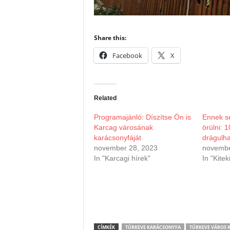
Share this:
Facebook
X
Related
Programajánló: Díszítse Ön is
Ennek s
Karcag városának
örülni: 
karácsonyfáját
drágulha
november 28, 2023
novembe
In "Karcagi hírek"
In "Kitek
CÍMKÉK
TÚRKEVE KARÁCSONYFA
TÚRKEVE VÁROS 