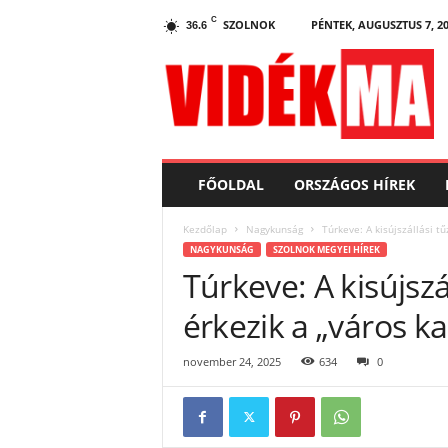
C
SZOLNOK
PÉNTEK, AUGUSZTUS 7, 2
36.6
V
i
d
e
k
.
m
FŐOLDAL
ORSZÁGOS HÍREK
a
Kezdőlap
Nagykunság
Túrkeve: A kisújszállási t
NAGYKUNSÁG
SZOLNOK MEGYEI HÍREK
Túrkeve: A kisújszá
érkezik a „város k
november 24, 2025
634
0