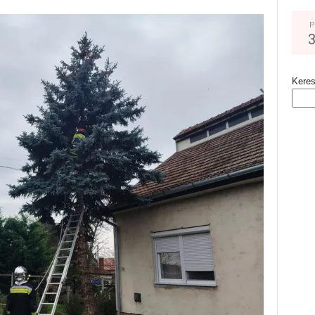
P
Kere