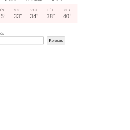
ÉN
SZO
VAS
HÉT
KED
35
°
33
°
34
°
38
°
40
°
sés
Keresés