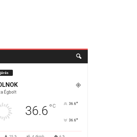
járás
OLNOK
a Égbolt
°
36.6
°
C
36.6
°
36.6
25 %
4.4kmh
6 %