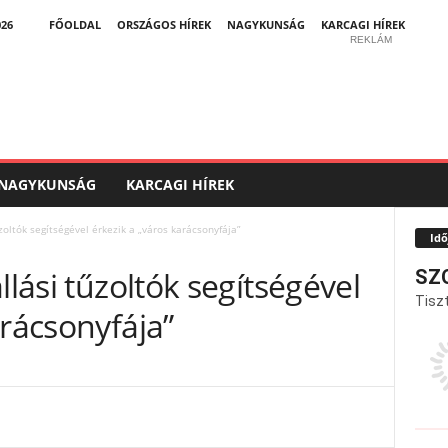
026
FŐOLDAL
ORSZÁGOS HÍREK
NAGYKUNSÁG
KARCAGI HÍREK
REKLÁM
NAGYKUNSÁG
KARCAGI HÍREK
űzoltók segítségével érkezik a „város karácsonyfája”
Idő
llási tűzoltók segítségével
SZ
Tiszt
arácsonyfája”