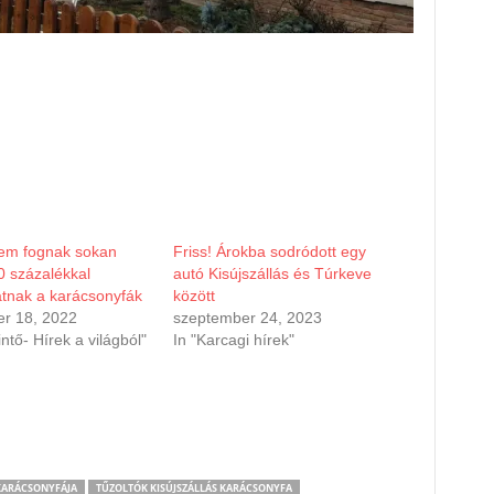
em fognak sokan
Friss! Árokba sodródott egy
10 százalékkal
autó Kisújszállás és Túrkeve
tnak a karácsonyfák
között
r 18, 2022
szeptember 24, 2023
intő- Hírek a világból"
In "Karcagi hírek"
KARÁCSONYFÁJA
TŰZOLTÓK KISÚJSZÁLLÁS KARÁCSONYFA