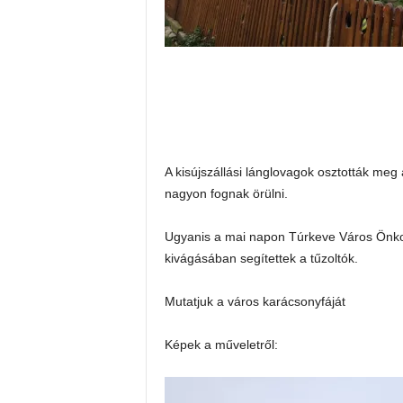
A kisújszállási lánglovagok osztották meg
nagyon fognak örülni.
Ugyanis a mai napon Túrkeve Város Önko
kivágásában segítettek a tűzoltók.
Mutatjuk a város karácsonyfáját
Képek a műveletről: