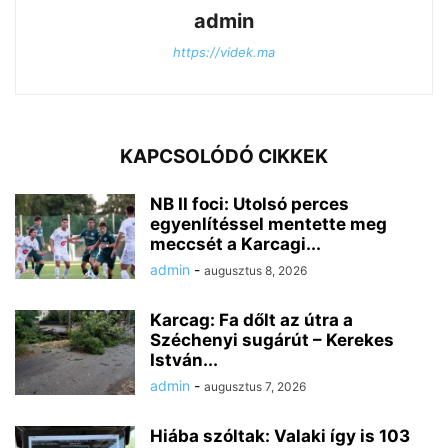
admin
https://videk.ma
KAPCSOLÓDÓ CIKKEK
NB II foci: Utolsó perces
egyenlítéssel mentette meg
meccsét a Karcagi...
admin
-
augusztus 8, 2026
Karcag: Fa dőlt az útra a
Széchenyi sugárút – Kerekes
István...
admin
-
augusztus 7, 2026
Hiába szóltak: Valaki így is 103