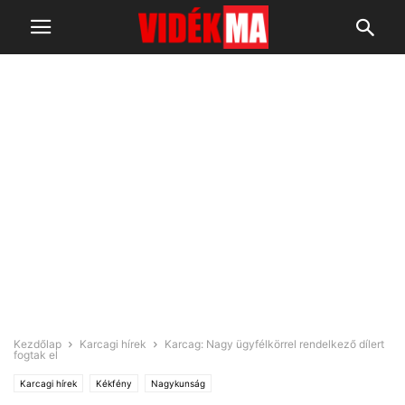
Kezdőlap
Karcagi hírek
Karcag: Nagy ügyfélkörrel rendelkező dílert
fogtak el
Karcagi hírek
Kékfény
Nagykunság