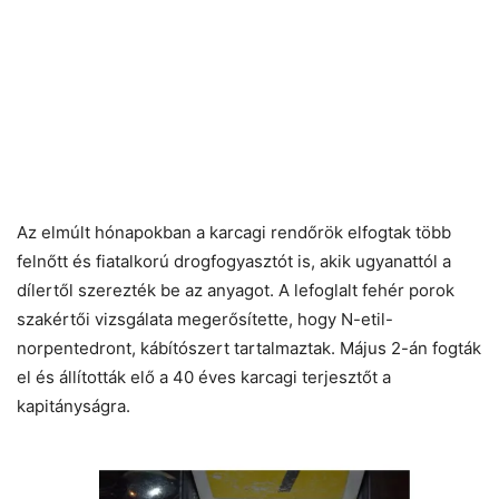
Az elmúlt hónapokban a karcagi rendőrök elfogtak több
felnőtt és fiatalkorú drogfogyasztót is, akik ugyanattól a
dílertől szerezték be az anyagot. A lefoglalt fehér porok
szakértői vizsgálata megerősítette, hogy N-etil-
norpentedront, kábítószert tartalmaztak. Május 2-án fogták
el és állították elő a 40 éves karcagi terjesztőt a
kapitányságra.