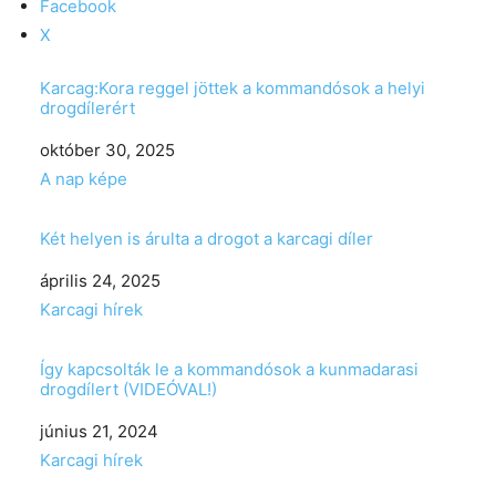
Facebook
X
Karcag:Kora reggel jöttek a kommandósok a helyi
drogdílerért
Date
október 30, 2025
In relation to
A nap képe
Két helyen is árulta a drogot a karcagi díler
Date
április 24, 2025
In relation to
Karcagi hírek
Így kapcsolták le a kommandósok a kunmadarasi
drogdílert (VIDEÓVAL!)
Date
június 21, 2024
In relation to
Karcagi hírek