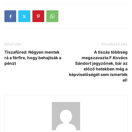
Előző cikk
Következő cikk
Tiszafüred: Négyen mentek
A tiszás többség
rá a férfire, hogy behajtsák a
megszavazta F.Kovács
pénzt
Sándort jegyzőnek, bár az
előző hetekben még a
képviselőségét sem ismerték
el!