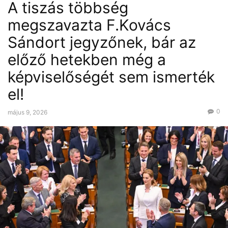
A tiszás többség
megszavazta F.Kovács
Sándort jegyzőnek, bár az
előző hetekben még a
képviselőségét sem ismerték
el!
0
május 9, 2026