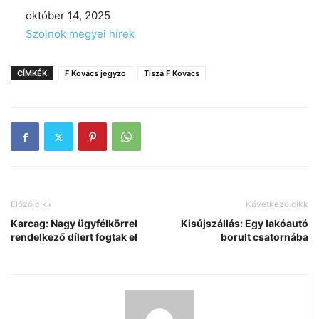
Date
október 14, 2025
In relation to
Szolnok megyei hírek
CÍMKÉK
F Kovács jegyzo
Tisza F Kovács
Előző cikk
Következő cikk
Karcag: Nagy ügyfélkörrel
Kisújszállás: Egy lakóautó
rendelkező dílert fogtak el
borult csatornába