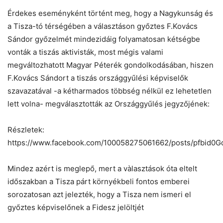
Érdekes eseményként történt meg, hogy a Nagykunság és
a Tisza-tó térségében a választáson győztes F.Kovács
Sándor győzelmét mindezidáig folyamatosan kétségbe
vonták a tiszás aktivisták, most mégis valami
megváltozhatott Magyar Péterék gondolkodásában, hiszen
F.Kovács Sándort a tiszás országgyűlési képviselők
szavazatával -a kétharmados többség nélkül ez lehetetlen
lett volna- megválasztották az Országgyűlés jegyzőjének:
Részletek:
https://www.facebook.com/100058275061662/posts/pfbi
Mindez azért is meglepő, mert a vàlasztások óta eltelt
időszakban a Tisza párt környékbeli fontos emberei
sorozatosan azt jelezték, hogy a Tisza nem ismeri el
győztes képviselőnek a Fidesz jelöltjét