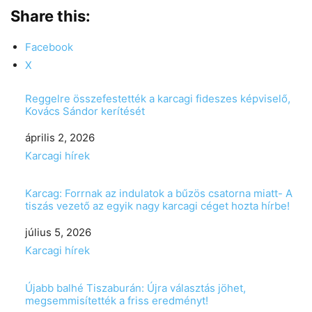
Share this:
Facebook
X
Reggelre összefestették a karcagi fideszes képviselő,
Kovács Sándor kerítését
Date
április 2, 2026
In relation to
Karcagi hírek
Karcag: Forrnak az indulatok a bűzös csatorna miatt- A
tiszás vezető az egyik nagy karcagi céget hozta hírbe!
Date
július 5, 2026
In relation to
Karcagi hírek
Újabb balhé Tiszaburán: Újra választás jöhet,
megsemmisítették a friss eredményt!