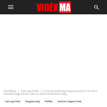
Kezdőlap
Karcagi hírek
A tiszás többség megszavazta F.Kovács
Sándort jegyzőnek, bár az előző hetekben még...
Karcagi hírek
Nagykunság
Politika
Szolnok megyei hírek