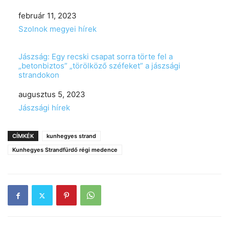
Date
február 11, 2023
In relation to
Szolnok megyei hírek
Jászság: Egy recski csapat sorra törte fel a
„betonbiztos” „törölköző széfeket” a jászsági
strandokon
Date
augusztus 5, 2023
In relation to
Jászsági hírek
CÍMKÉK
kunhegyes strand
Kunhegyes Strandfürdő régi medence