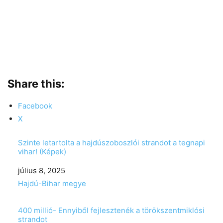
Share this:
Facebook
X
Szinte letartolta a hajdúszoboszlói strandot a tegnapi
vihar! (Képek)
Date
július 8, 2025
In relation to
Hajdú-Bihar megye
400 millió- Ennyiből fejlesztenék a törökszentmiklósi
strandot