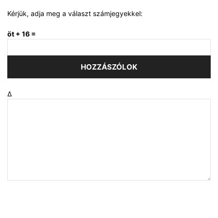
Kérjük, adja meg a választ számjegyekkel:
öt + 16 =
Δ