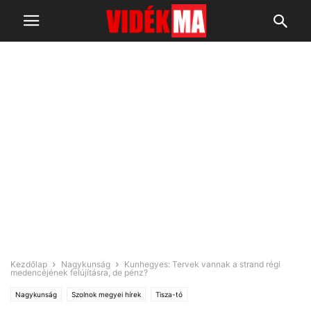
Kezdőlap
Nagykunság
Kunhegyes: Tervek vannak a strand régi
medencéjének felújításra, de pénz?
Nagykunság
Szolnok megyei hírek
Tisza-tó