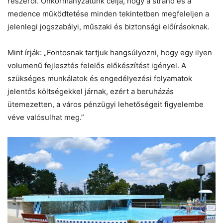
részéről. Önkormányzatunk célja, hogy a strand és a
medence működtetése minden tekintetben megfeleljen a
jelenlegi jogszabályi, műszaki és biztonsági előírásoknak.
Mint írják: „Fontosnak tartjuk hangsúlyozni, hogy egy ilyen
volumenű fejlesztés felelős előkészítést igényel. A
szükséges munkálatok és engedélyezési folyamatok
jelentős költségekkel járnak, ezért a beruházás
ütemezetten, a város pénzügyi lehetőségeit figyelembe
véve valósulhat meg.”