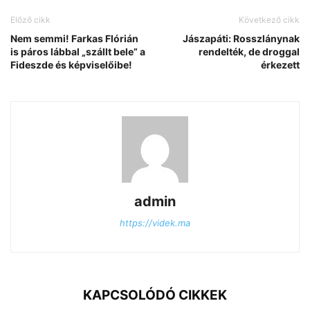
Előző cikk
Következő cikk
Nem semmi! Farkas Flórián
Jászapáti: Rosszlánynak
is páros lábbal „szállt bele” a
rendelték, de droggal
Fideszde és képviselőibe!
érkezett
admin
https://videk.ma
KAPCSOLÓDÓ CIKKEK