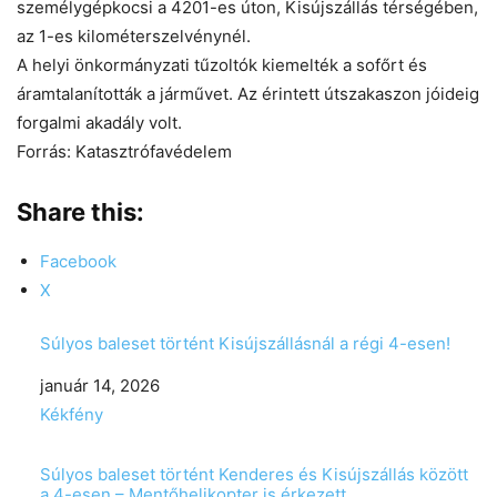
személygépkocsi a 4201-es úton, Kisújszállás térségében,
az 1-es kilométerszelvénynél.
A helyi önkormányzati tűzoltók kiemelték a sofőrt és
áramtalanították a járművet. Az érintett útszakaszon jóideig
forgalmi akadály volt.
Forrás: Katasztrófavédelem
Share this:
Facebook
X
Súlyos baleset történt Kisújszállásnál a régi 4-esen!
Date
január 14, 2026
In relation to
Kékfény
Súlyos baleset történt Kenderes és Kisújszállás között
a 4-esen – Mentőhelikopter is érkezett