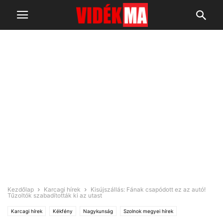
Kezdőlap
Karcagi hírek
Kisújszállás: Fának csapódott ez az autó!
Tűzoltók szabadították ki az utast
Karcagi hírek
Kékfény
Nagykunság
Szolnok megyei hírek