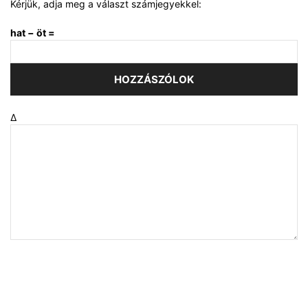
Kérjük, adja meg a választ számjegyekkel:
hat − öt =
Δ