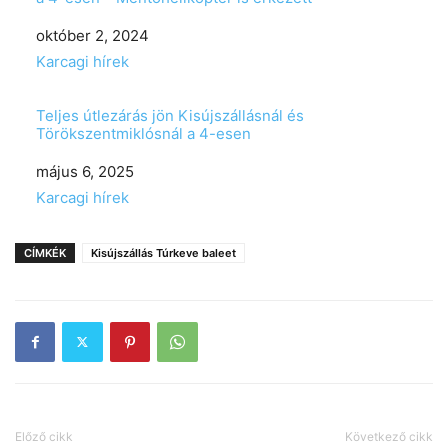
Date
október 2, 2024
In relation to
Karcagi hírek
Teljes útlezárás jön Kisújszállásnál és
Törökszentmiklósnál a 4-esen
Date
május 6, 2025
In relation to
Karcagi hírek
CÍMKÉK
Kisújszállás Túrkeve baleet
Előző cikk
Következő cikk