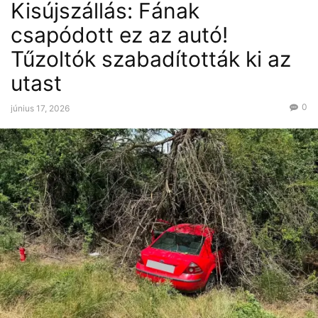
Kisújszállás: Fának
csapódott ez az autó!
Tűzoltók szabadították ki az
utast
0
június 17, 2026