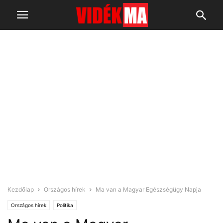
Kezdőlap
Országos hírek
Ma van a Magyar Egészségügy Napja
Országos hírek
Politika