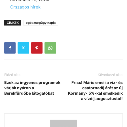
In relation to
Országos hírek
CÍMKÉK
egészségügy napja
Előző cikk
Következő cikk
Ezek az ingyenes programok
Friss! Máris emeli a víz- és
várják nyáron a
csatornadíj árát az új
Berekfürdőbe látogatókat
Kormány- 5%-kal emelkedik
a vízdíj augusztustól!