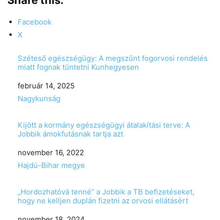
Facebook
X
Széteső egészségügy: A megszűnt fogorvosi rendelés
miatt fognak tüntetni Kunhegyesen
Date
február 14, 2025
In relation to
Nagykunság
Kijött a kormány egészségügyi átalakítási terve: A
Jobbik ámokfutásnak tartja azt
Date
november 16, 2022
In relation to
Hajdú-Bihar megye
„Hordozhatóvá tenné” a Jobbik a TB befizetéseket,
hogy ne kelljen duplán fizetni az orvosi ellátásért
Date
november 18, 2024