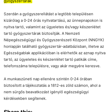
gyógyszertárak.
Szerdán a gyógyszerellátást a legtöbb településen
kizárólag a 0-24 órás nyitvatartású, az ünnepnapokon is
nyitva tartó, valamint az ügyeletes és/vagy készenlétet
tartó gyógyszertárak biztosítják. A Nemzeti
Népegészségügyi és Gyógyszerészeti Központ (NNGYK)
honlapján található gyógyszertár-adatbázisban, illetve az
Egészségablak applikációban is elérhetők az aznap nyitva
tartó, az ügyeletes és készenlétet tartó patikák címe,
telefonszáma településre, vagy akár megyére keresve.
A munkaszüneti nap ellenére szintén 0-24 órában
biztosított a tájékoztatás a 1812-es zöld számon, ahol a
nem sürgős beavatkozást igénylő egészségügyi
kérdésekben segítenek.
Share this: