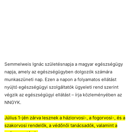
Semmelweis Ignác születésnapja a magyar egészségügy
napja, amely az egészségügyben dolgozók számára
munkaszüneti nap. Ezen a napon a folyamatos ellátást
nyújtó egészségügyi szolgáltatók ügyeleti rend szerint
végzik az egészségügyi ellátást – írja közleményében az
NNGYK.
Július 1-jén zárva lesznek a háziorvosi-, a fogorvosi-, és a
szakorvosi rendelők, a védőnői tanácsadók, valamint a