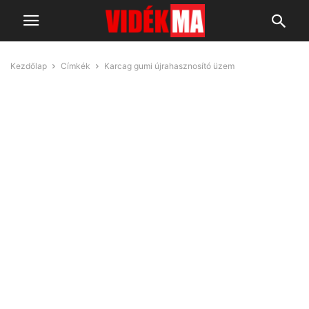
Kezdőlap
Címkék
Karcag gumi újrahasznosító üzem