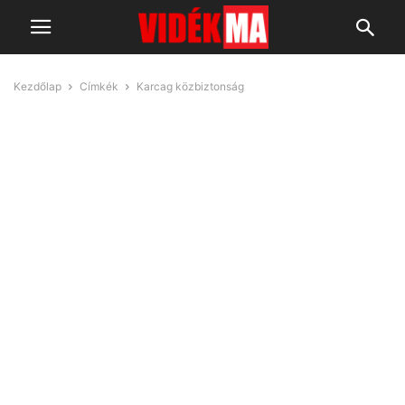
Kezdőlap
Címkék
Karcag közbiztonság