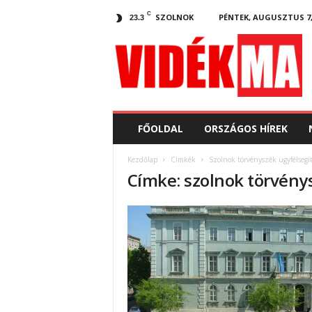
C
SZOLNOK
PÉNTEK, AUGUSZTUS 7,
23.3
V
i
d
e
k
.
m
FŐOLDAL
ORSZÁGOS HÍREK
a
Kezdőlap
Címkék
Szolnok törvényszék ügyfélsegít
Címke: szolnok törvény