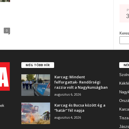
P
0
Kere
MÉG TÖBB HÍR
NÉ
Szoln
Karcag: Mindent
felforgattak- Rendőrségi
Kékfé
razzia volt a Nagykunságban
Nagy
augusztus 6, 2026
Orszá
Karcag és Bucsa között ég a
nek
Karca
“határ” fél napja
augusztus 4, 2026
Tisza
Jászs