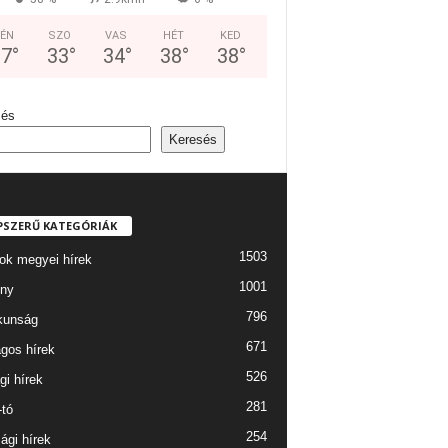
ÉN
SZO
VAS
HÉT
KED
37
°
33
°
34
°
38
°
38
°
sés
Keresés
PSZERŰ KATEGÓRIÁK
1503
ok megyei hírek
1001
ny
796
kunság
671
gos hírek
526
gi hírek
281
-tó
254
ági hírek