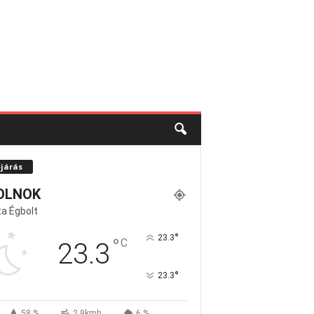
őjárás
OLNOK
a Égbolt
°
23.3
°
C
23.3
°
23.3
58 %
2.9kmh
6 %