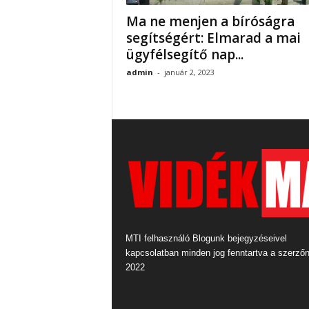
Ma ne menjen a bíróságra
segítségért: Elmarad a mai
ügyfélsegítő nap...
admin
-
január 2, 2023
MTI felhasználó Blogunk bejegyzéseivel
kapcsolatban minden jog fenntartva a szerző
2022