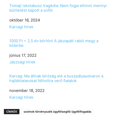
Tomaji iskolabusz tragédia: Nem fogja elhinni mennyi
büntetést kapott a sofőr
Date
október 16, 2024
In relation to
Karcagi hírek
1000 Ft = 2,5 év börtön! A jászapáti rabló megy a
kóterbe
Date
június 17, 2022
In relation to
Jászsági hírek
Karcag: Ma állnak bíróság elé a buszpályaudvaron a
hajléktalanokat félholtra verő fiatalok
Date
november 18, 2022
In relation to
Karcagi hírek
CÍMKÉK
szolnok törvényszék ügyfélsegítő ügyfélfogadás