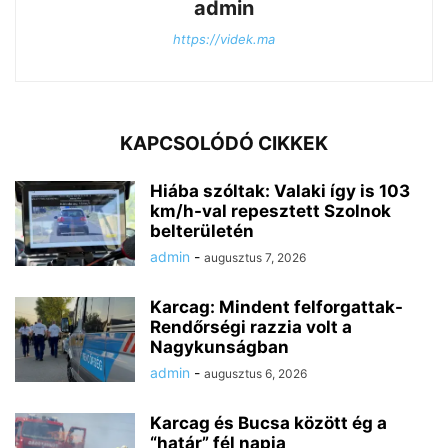
admin
https://videk.ma
KAPCSOLÓDÓ CIKKEK
Hiába szóltak: Valaki így is 103
km/h-val repesztett Szolnok
belterületén
admin
-
augusztus 7, 2026
Karcag: Mindent felforgattak-
Rendőrségi razzia volt a
Nagykunságban
admin
-
augusztus 6, 2026
Karcag és Bucsa között ég a
“határ” fél napja