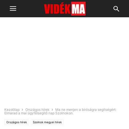
Kezdőlap
Országos hírek
Ma ne menjen a bíróságra segítségért:
Elmarad a mai ügyfélsegítő nap Szolnokon.
Országos hírek
Szolnok megyei hírek