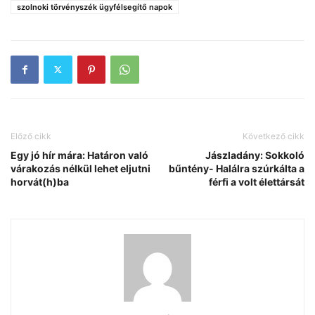
szolnoki törvényszék ügyfélsegítő napok
Előző cikk
Következő cikk
Egy jó hír mára: Határon való
Jászladány: Sokkoló
várakozás nélkül lehet eljutni
bűntény- Halálra szúrkálta a
horvát(h)ba
férfi a volt élettársát