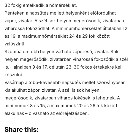
32 fokig emelkedik a hőmérséklet.
Pénteken a napsütés mellett helyenként előfordulhat
zápor, zivatar. A szél sok helyen megerősödik, zivatarban
viharossá fokozódhat. A minimumhőmérséklet általában 12
és 19, a maximumhőmérséklet 24 és 29 fok között
valószínű.
Szombaton több helyen várható záporeső, zivatar. Sok
helyen megerősödik, zivatarban viharossá fokozódik a szél
is. Hajnalban 9 és 17, délután 23-30 fokos értékekre kell
készülni.
Vasárnap a több-kevesebb napsütés mellet szórványosan
kialakulhat zápor, zivatar. A szél is sok helyen
megerősödik, zivatarban viharos lökések is lehetnek. A
minimumok 8 és 15, a maximumok 20 és 26 fok között
alakulnak – olvasható az előrejelzésben.
Share this: