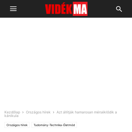
Kezdőlap
Országos hírek
Azt állítják hamarosan mérséklődik a
kánikula
Országos hírek
Tudomány-Technika-Életmód