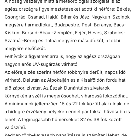
A hőség veszélye miatt a meteorológiai szolgálat is az
egész országra figyelmeztetéseket adott ki hétfőre: Békés,
Csongrád-Csanád, Hajdú-Bihar és Jász-Nagykun-Szolnok
megyére harmadfokút, Budapestre, Pest, Baranya, Bács-
Kiskun, Borsod-Abaúj-Zemplén, Fejér, Heves, Szabolcs-
Szatmár-Bereg és Tolna megyére másodfokút, a többi
megyére elsőfokút.
Felhívták a figyelmet arra is, hogy az egész országban
nagyon erős UV-sugárzás várható.
Az előrejelzés szerint hétfőn többnyire derült, napos idő
várható. Délután az Alpokalján és a Kisalföldön fordulhat
elő zápor, zivatar. Az Észak-Dunántúlon zivatarok
környékén a szél is megerősödhet, viharossá fokozódhat.
A minimumok jellemzően 15 és 22 fok között alakulnak, de
a hidegre érzékeny helyeken ennél pár fokkal hűvösebb is
lehet. A legmagasabb hőmérséklet 32 és 38 fok között
valószínű.
Kedden több-kevesebb napsütésre is számítani lehet, de