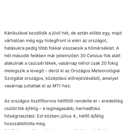
Kánikulával kezdődik a jövő hét, de aztán előbb egy, majd
várhatóan még egy hidegfront is eléri az országot,
hatásukra pedig több fokkal visszaesik a hőmérséklet. A
hét második felében már jellemzően 30 Celsius-fok alatt
alakulnak a csúcsértékek, vasárnap néhol csak 20 fokig
melegszik a levegő – derül ki az Országos Meteorológiai
Szolgálat országos, középtávú előrejelzéséből, amelyet
vasárnap juttattak el az MTI-hez.
Az országos tisztifőorvos hétfőtől rendelte el – eredetileg
csütörtök éjfélig – a legmagasabb, harmadfokú
hőségriasztást. Ezt közben július 4., hétfő éjfélig
hosszabbította meg.