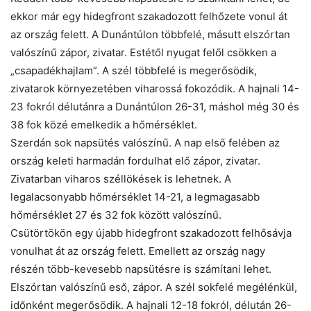
ekkor már egy hidegfront szakadozott felhőzete vonul át
az ország felett. A Dunántúlon többfelé, másutt elszórtan
valószínű zápor, zivatar. Estétől nyugat felől csökken a
„csapadékhajlam”. A szél többfelé is megerősödik,
zivatarok környezetében viharossá fokozódik. A hajnali 14-
23 fokról délutánra a Dunántúlon 26-31, máshol még 30 és
38 fok közé emelkedik a hőmérséklet.
Szerdán sok napsütés valószínű. A nap első felében az
ország keleti harmadán fordulhat elő zápor, zivatar.
Zivatarban viharos széllökések is lehetnek. A
legalacsonyabb hőmérséklet 14-21, a legmagasabb
hőmérséklet 27 és 32 fok között valószínű.
Csütörtökön egy újabb hidegfront szakadozott felhősávja
vonulhat át az ország felett. Emellett az ország nagy
részén több-kevesebb napsütésre is számítani lehet.
Elszórtan valószínű eső, zápor. A szél sokfelé megélénkül,
időnként megerősödik. A hajnali 12-18 fokról, délután 26-