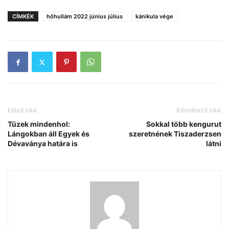
CÍMKÉK
hőhullám 2022 június július
kánikula vége
Előző cikk
Következő cikk
Tüzek mindenhol:
Sokkal több kengurut
Lángokban áll Egyek és
szeretnének Tiszaderzsen
Dévaványa határa is
látni