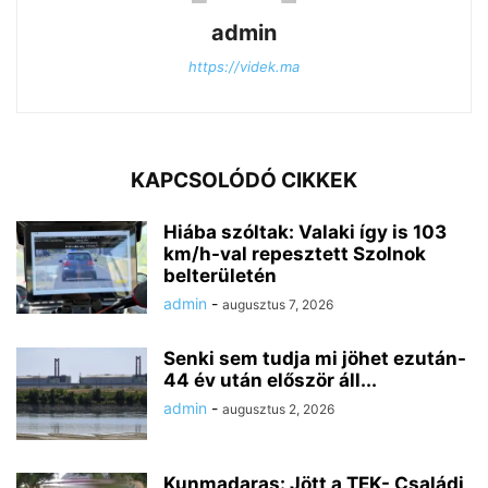
admin
https://videk.ma
KAPCSOLÓDÓ CIKKEK
Hiába szóltak: Valaki így is 103
km/h-val repesztett Szolnok
belterületén
admin
-
augusztus 7, 2026
Senki sem tudja mi jöhet ezután-
44 év után először áll...
admin
-
augusztus 2, 2026
Kunmadaras: Jött a TEK- Családi