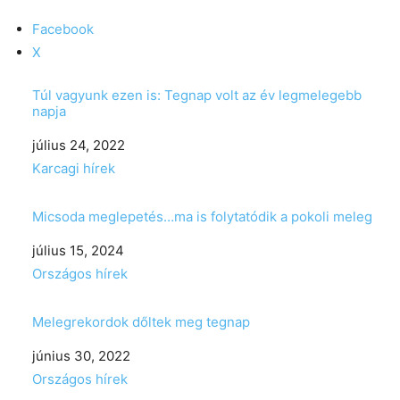
Facebook
X
Túl vagyunk ezen is: Tegnap volt az év legmelegebb
napja
Date
július 24, 2022
In relation to
Karcagi hírek
Micsoda meglepetés…ma is folytatódik a pokoli meleg
Date
július 15, 2024
In relation to
Országos hírek
Melegrekordok dőltek meg tegnap
Date
június 30, 2022
In relation to
Országos hírek