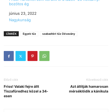
bozótos ég
Date
június 23, 2022
In relation to
Nagykunság
CÍMKÉK
Egyek tűz
szabadtéri tűz Dévavány
Előző cikk
Következő cikk
Friss! Valaki fejre állt
Azt állítják hamarosan
Tiszafüredhez közel a 34-
mérséklődik a kánikula
esen