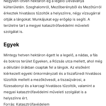
Negyven-ötven hektáron ég a legelő Dévaványa
külterületén. Szeghalomról, Mezőberényből és Mezőtúrról
érkeztek hivatásos tűzoltók a helyszínre, négy vízsugárral
oltják a lángokat. Munkájukat egy erőgép is segíti. A
területre tart a megyei katasztrófavédelmi műveleti
szolgálat is.
Egyek
Mintegy hetven hektáron égett le a legelő, a nádas, a fás
és bokros terület Egyeken, a Rózsás utca mellett, ahol még
a délutáni órákban csaptak fel a lángok. Az elsőként
kiérkezett egyeki önkormányzati és a tiszafüredi hivatásos
tűzoltók mellett a mezőkövesdi, a tiszaújvárosi, a
füzesabonyi és a karcagi hivatásos tűzoltók, valamint a
megyei katasztrófavédelmi műveleti szolgálat is a
helyszínre ért.
Forrás: Katasztrófavédelem