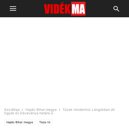
Kezdőlap
Hajdú-Bihar megye
Tüzek mindenhol: Lángokban áll
Egyek és Dévaványa határa is
Hajdú-Bihar megye
Tisza-tó