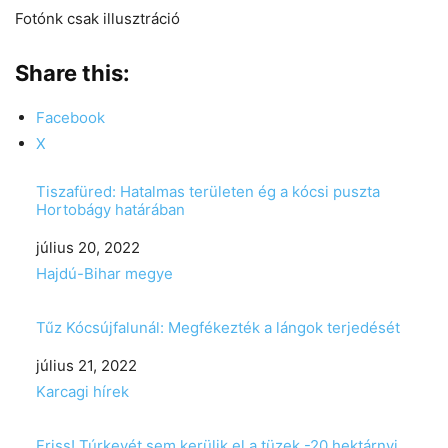
Fotónk csak illusztráció
Share this:
Facebook
X
Tiszafüred: Hatalmas területen ég a kócsi puszta
Hortobágy határában
Date
július 20, 2022
In relation to
Hajdú-Bihar megye
Tűz Kócsújfalunál: Megfékezték a lángok terjedését
Date
július 21, 2022
In relation to
Karcagi hírek
Friss! Túrkevét sem kerülik el a tüzek -20 hektárnyi