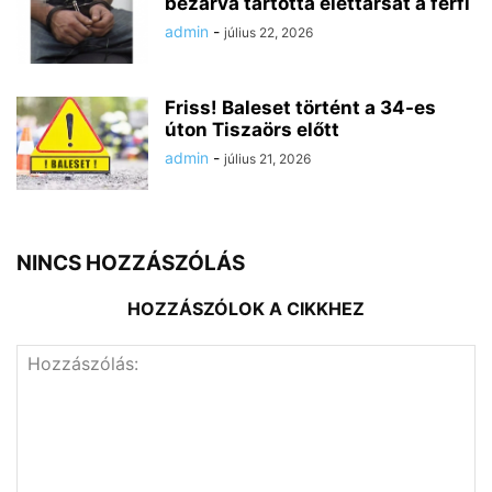
bezárva tartotta élettársát a férfi
admin
-
július 22, 2026
Friss! Baleset történt a 34-es
úton Tiszaörs előtt
admin
-
július 21, 2026
NINCS HOZZÁSZÓLÁS
HOZZÁSZÓLOK A CIKKHEZ