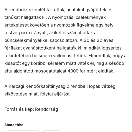
A rendőrök szemlét tartottak, adatokat gyűjtöttek és
tanúkat hallgattak ki. A nyomozási cselekmények
értékelését követően a nyomozók figyelme egy helyi
testvérpárra irányult, akiket elszámoltattak a
bűncselekményekkel kapcsolatban. A 30 és 32 éves
férfiakat gyanúsítottként hallgatták ki, mindkét jogsértés
tekintetében beismerő vallomást tettek. Elmondták, hogy a
kisautót egy korábbi sérelem miatt vitték el, míg a később
eltulajdonított mosogatótálcát 4000 forintért eladták.
A Karcagi Rendőrkapitányság 2 rendbeli lopás vétség
elkövetése miatt folytat eljárást.
Forrás és kép: Rendőrség
Share this: