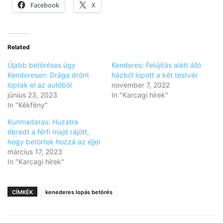
Facebook
X
Related
Újabb betöréses ügy
Kenderes: Felújítás alatt álló
Kenderesen: Drága drónt
házból lopott a két testvér
loptak el az autóból
november 7, 2022
június 23, 2023
In "Karcagi hírek"
In "Kékfény"
Kunmadaras: Huzatra
ébredt a férfi majd rájött,
hogy betörtek hozzá az éjjel
március 17, 2023
In "Karcagi hírek"
CÍMKÉK
kenederes lopás betörés