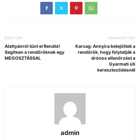
Előző cikk
Következő cikk
Alattyánról tűnt el Renátó!
Karcag: Annyira belejöttek a
Segítsen a rendőröknek egy
rendőrök, hogy folytatják a
MEGOSZTÁSSAL
drónos ellenőrzést a
Gyarmati úti
kereszteződésnél
admin