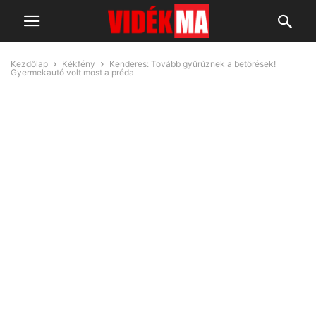
Kezdőlap
Kékfény
Kenderes: Tovább gyűrűznek a betörések!
Gyermekautó volt most a préda