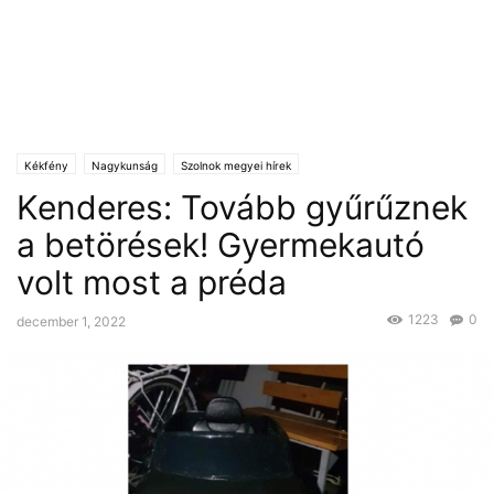
Kékfény
Nagykunság
Szolnok megyei hírek
Kenderes: Tovább gyűrűznek
a betörések! Gyermekautó
volt most a préda
1223
0
december 1, 2022