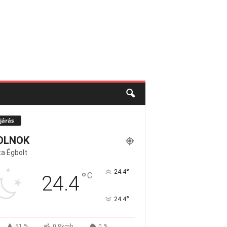
járás
OLNOK
a Égbolt
°
24.4
°
C
24.4
°
24.4
51 %
0.8kmh
0 %