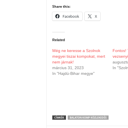
Share this:
Facebook
X
Related
Még ne keresse a Szolnok
Fontos! 
megyei tiszai kompokat, mert
vezseny
nem járnak!
auguszt
március 31, 2023
In "Szol
In "Hajdú-Bihar megye"
CÍMKÉK
BALATON KOMP KÖZLEKEDÉS