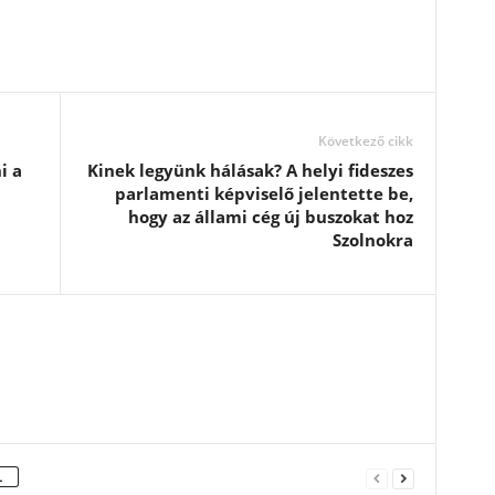
Következő cikk
i a
Kinek legyünk hálásak? A helyi fideszes
parlamenti képviselő jelentette be,
hogy az állami cég új buszokat hoz
Szolnokra
L