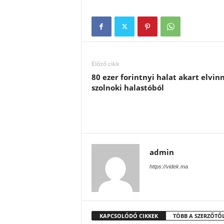
Előző cikk
80 ezer forintnyi halat akart elvinn
szolnoki halastóból
admin
https://videk.ma
KAPCSOLÓDÓ CIKKEK
TÖBB A SZERZŐTŐ