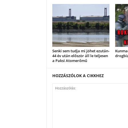
Senki sem tudja mi jöhet ezután-
Kunmada
44 év után először áll le teljesen
drogbiz
a Paksi Atomerőmű
HOZZÁSZÓLOK A CIKKHEZ