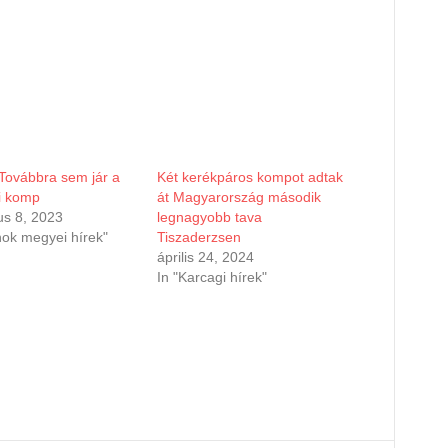
Továbbra sem jár a
Két kerékpáros kompot adtak
i komp
át Magyarország második
us 8, 2023
legnagyobb tava
nok megyei hírek"
Tiszaderzsen
április 24, 2024
In "Karcagi hírek"