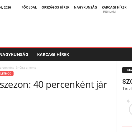
, 2026
FŐOLDAL
ORSZÁGOS HÍREK
NAGYKUNSÁG
KARCAGI HÍREK
REKLÁM
NAGYKUNSÁG
KARCAGI HÍREK
percenként jár újra a komp
Idő
ÉLETMÓD
 szezon: 40 percenként jár
SZ
Tiszt