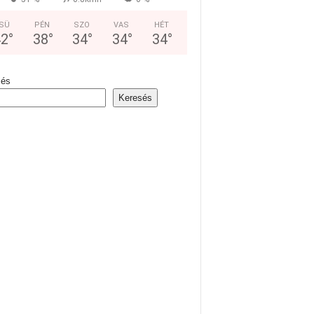
SÜ
PÉN
SZO
VAS
HÉT
42
°
38
°
34
°
34
°
34
°
sés
Keresés