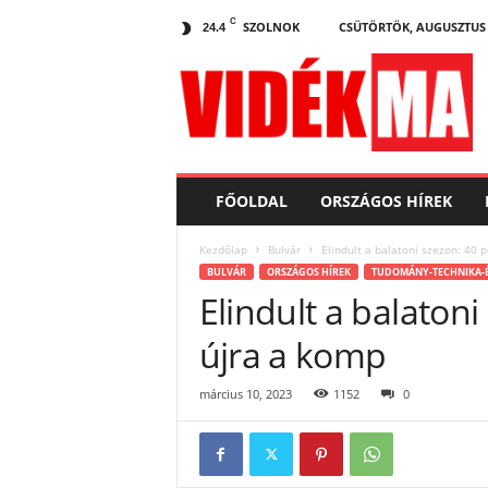
C
SZOLNOK
CSÜTÖRTÖK, AUGUSZTUS 6
24.4
V
i
d
e
k
.
m
FŐOLDAL
ORSZÁGOS HÍREK
a
Kezdőlap
Bulvár
Elindult a balatoni szezon: 40 
BULVÁR
ORSZÁGOS HÍREK
TUDOMÁNY-TECHNIKA-
Elindult a balatoni
újra a komp
március 10, 2023
1152
0