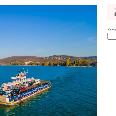
C
Kere