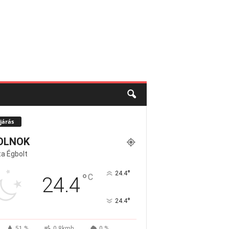
járás
OLNOK
a Égbolt
°
24.4
°
C
24.4
°
24.4
51 %
0.8kmh
0 %