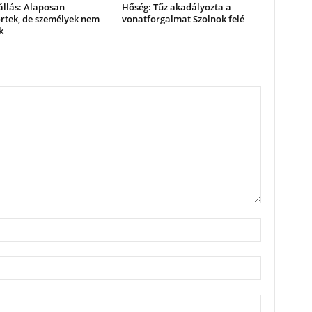
állás: Alaposan
Hőség: Tűz akadályozta a
rtek, de személyek nem
vonatforgalmat Szolnok felé
k