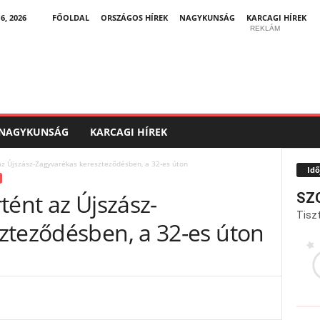
, 2026
FŐOLDAL
ORSZÁGOS HÍREK
NAGYKUNSÁG
KARCAGI HÍREK
REKLÁM
NAGYKUNSÁG
KARCAGI HÍREK
az Újszász-Zagyvarékas kereszteződésben, a 32-es úton
Idő
tént az Újszász-
SZ
Tiszt
zteződésben, a 32-es úton