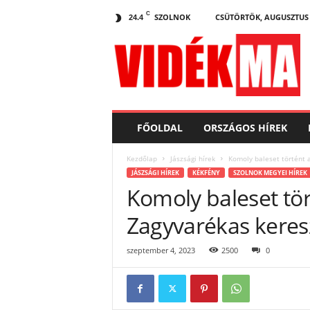
C
SZOLNOK
CSÜTÖRTÖK, AUGUSZTUS 6
24.4
V
i
d
e
k
.
m
FŐOLDAL
ORSZÁGOS HÍREK
a
Kezdőlap
Jászsági hírek
Komoly baleset történt 
JÁSZSÁGI HÍREK
KÉKFÉNY
SZOLNOK MEGYEI HÍREK
Komoly baleset tör
Zagyvarékas keres
szeptember 4, 2023
2500
0