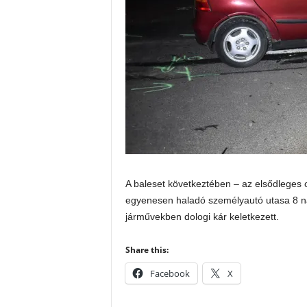
A baleset következtében – az elsődleges o
egyenesen haladó személyautó utasa 8 na
járművekben dologi kár keletkezett.
Share this:
Facebook
X