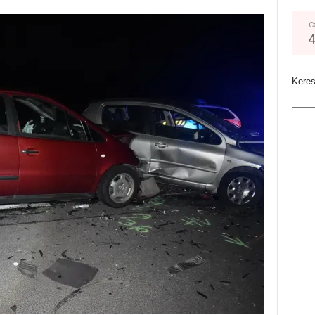
C
Kere