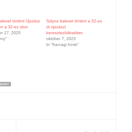
aleset történt Újszász
Súlyos baleset történt a 32-es
n a 32-es úton
út újszászi
r 27, 2025
kereszteződésében
ény"
október 7, 2023
In "Karcagi hírek"
ALESET