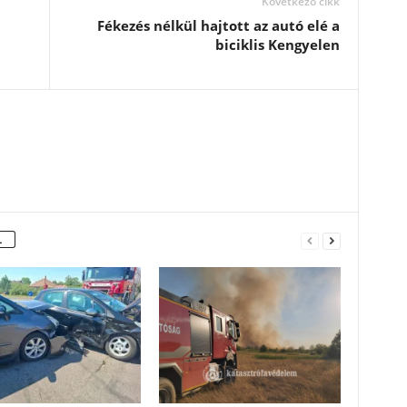
Következő cikk
Fékezés nélkül hajtott az autó elé a
biciklis Kengyelen
L