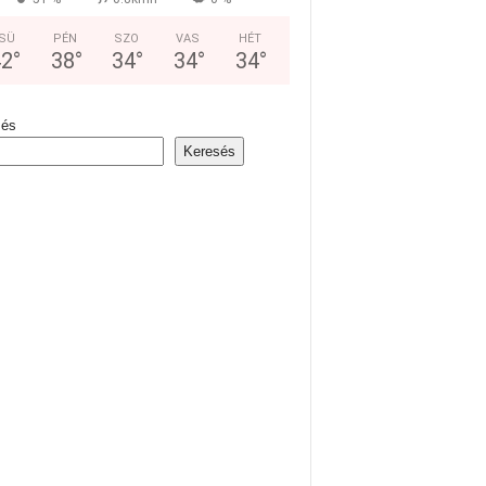
SÜ
PÉN
SZO
VAS
HÉT
42
°
38
°
34
°
34
°
34
°
sés
Keresés