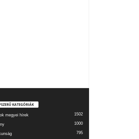
PSZERŰ KATEGÓRIÁK
1502
ok megyei hírek
1000
ny
795
kunság