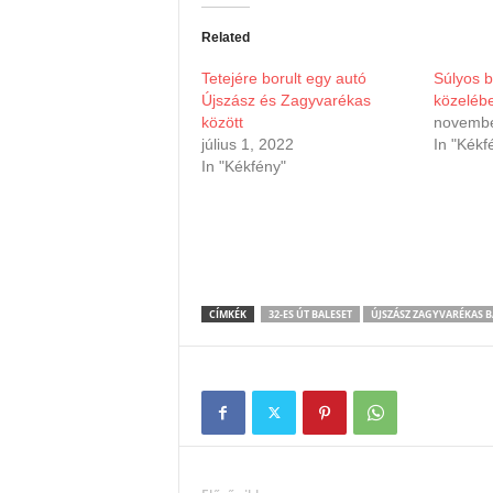
Related
Tetejére borult egy autó
Súlyos b
Újszász és Zagyvarékas
közelébe
között
novembe
július 1, 2022
In "Kékf
In "Kékfény"
CÍMKÉK
32-ES ÚT BALESET
ÚJSZÁSZ ZAGYVARÉKAS B