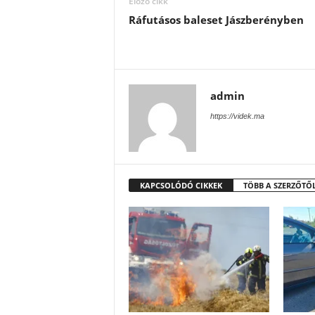
Előző cikk
Ráfutásos baleset Jászberényben
admin
https://videk.ma
KAPCSOLÓDÓ CIKKEK
TÖBB A SZERZŐTŐ