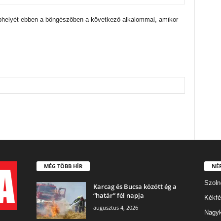
bhelyét ebben a böngészőben a következő alkalommal, amikor
MÉG TÖBB HÍR
NÉ
Szoln
Karcag és Bucsa között ég a
“határ” fél napja
Kékfé
augusztus 4, 2026
Nagy