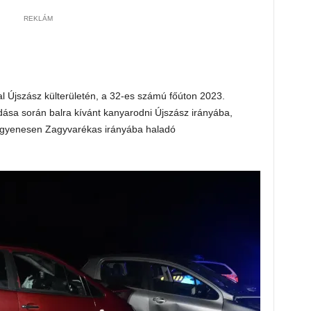
REKLÁM
l Újszász külterületén, a 32-es számú főúton 2023.
ása során balra kívánt kanyarodni Újszász irányába,
 egyenesen Zagyvarékas irányába haladó