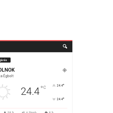
járás
OLNOK
a Égbolt
°
24.4
°
C
24.4
°
24.4
58 %
6.5kmh
8 %