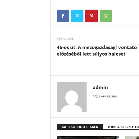
Előző cikk
46-os út: A mezőgazdasági vontató
előzéséből lett súlyos baleset
admin
https://videk.ma
KAPCSOLÓDÓ CIKKEK
TÖBB A SZERZŐTŐ