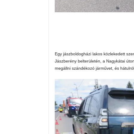
Egy jászboldogházi lakos közlekedett sz
Jászberény belterületén, a Nagykátai úton
megállni szándékozó járművet, és hátulról