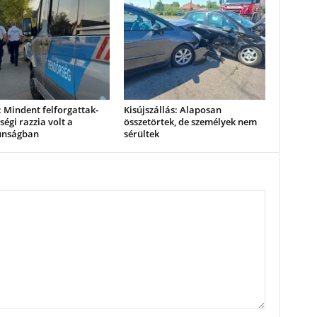
 Mindent felforgattak-
Kisújszállás: Alaposan
égi razzia volt a
összetörtek, de személyek nem
unságban
sérültek