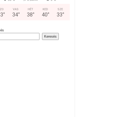
ZO
VAS
HÉT
KED
SZE
33
°
34
°
38
°
40
°
33
°
sés
Keresés