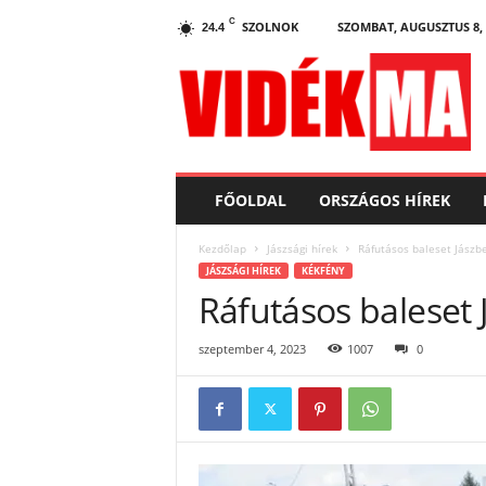
C
SZOLNOK
SZOMBAT, AUGUSZTUS 8, 
24.4
V
i
d
e
k
.
m
FŐOLDAL
ORSZÁGOS HÍREK
a
Kezdőlap
Jászsági hírek
Ráfutásos baleset Jászb
JÁSZSÁGI HÍREK
KÉKFÉNY
Ráfutásos baleset
szeptember 4, 2023
1007
0