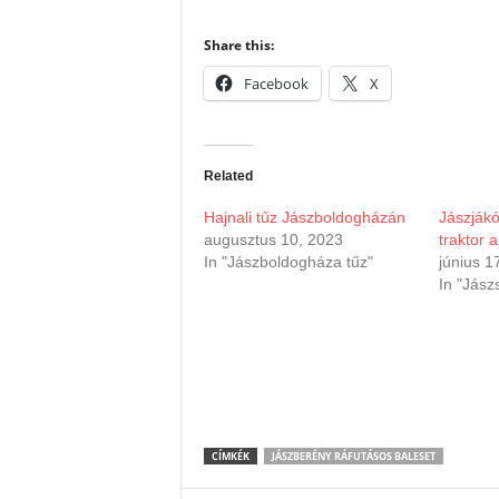
Share this:
Facebook
X
Related
Hajnali tűz Jászboldogházán
Jászjákó
augusztus 10, 2023
traktor 
In "Jászboldogháza tűz"
június 1
In "Jász
CÍMKÉK
JÁSZBERÉNY RÁFUTÁSOS BALESET