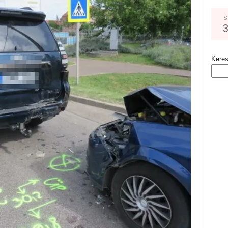
S
Kere