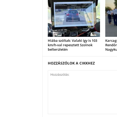
Hiába szóltak: Valaki így is 103
Karcag:
km/h-val repesztett Szolnok
Rendőrs
belterületén
Nagyk
HOZZÁSZÓLOK A CIKKHEZ