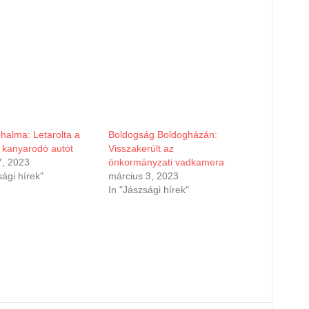
halma: Letarolta a
Boldogság Boldogházán:
a kanyarodó autót
Visszakerült az
7, 2023
önkormányzati vadkamera
sági hírek"
március 3, 2023
In "Jászsági hírek"