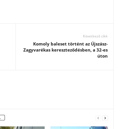
Következő cikk
Komoly baleset történt az Újszász-
Zagyvarékas kereszteződésben, a 32-es
úton
L