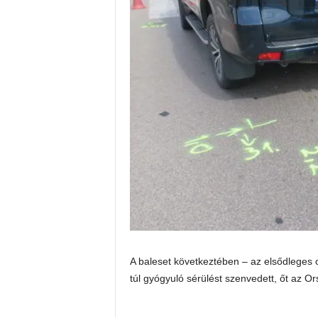
A baleset következtében – az elsődleges 
túl gyógyuló sérülést szenvedett, őt az O