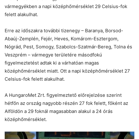
vármegyékben a napi középhőmérséklet 29 Celsius-fok
felett alakulhat.
Erre az időszakra további tizenegy – Baranya, Borsod-
Abaúj-Zemplén, Fejér, Heves, Komárom-Esztergom,
Nógrád, Pest, Somogy, Szabolcs-Szatmár-Bereg, Tolna és
Veszprém – vármegye területére másodfokú
figyelmeztetést adtak ki a várhatóan magas
középhőmérséklet miatt. Ott a napi középhőmérséklet 27
Celsius-fok felett alakulhat.
A HungaroMet Zrt. figyelmeztető előrejelzése szerint
hétfőn az ország nagyobb részén 27 fok felett, főként az
Alföldön a 29 foknál magasabban alakul a 24 órás
középhőmérséklet.