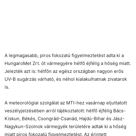
A legmagasabb, piros fokozatú figyelmeztetést adta ki a
HungaroMet Zrt. öt vármegyére hétfő éjfélig a hőség miatt.
Jelezték azt is: hétfőn az egész országban nagyon erős
UV-B sugárzás várható, és néhol kialakulhatnak zivatarok
is.
A meteorológiai szolgálat az MTI-hez vasárnap eljuttatott
veszélyjelzésében arról tájékoztatott: hétfő éjfélig Bács-
Kiskun, Békés, Csongrád-Csanád, Hajdú-Bihar és Jász-
Nagykun-Szolnok vármegyék területére adtak ki a hőség
miatt piros fokozatú figyelmeztetést. Az érintett