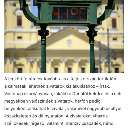
A légköri feltételek továbbra is a teljes ország területén
alkalmasak lehetnek zivatarok kialakulásához – írták.
Vasárnap szórványosan, inkább a Dunától keletre és a déli
megyékben valószínűek zivatarok, hétfőn pedig
helyenként alakulhat ki zivatar, valamivel nagyobb eséllyel
északkeleten és délnyugaton. A zivatarokat viharos
széllökések, jégeső, valamint intenzív csapadék, néhol