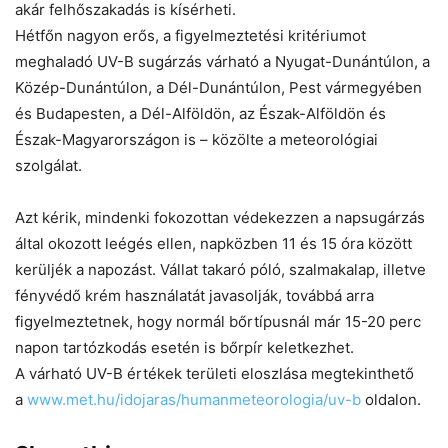
akár felhőszakadás is kísérheti.
Hétfőn nagyon erős, a figyelmeztetési kritériumot
meghaladó UV-B sugárzás várható a Nyugat-Dunántúlon, a
Közép-Dunántúlon, a Dél-Dunántúlon, Pest vármegyében
és Budapesten, a Dél-Alföldön, az Észak-Alföldön és
Észak-Magyarországon is – közölte a meteorológiai
szolgálat.
Azt kérik, mindenki fokozottan védekezzen a napsugárzás
által okozott leégés ellen, napközben 11 és 15 óra között
kerüljék a napozást. Vállat takaró póló, szalmakalap, illetve
fényvédő krém használatát javasolják, továbbá arra
figyelmeztetnek, hogy normál bőrtípusnál már 15-20 perc
napon tartózkodás esetén is bőrpír keletkezhet.
A várható UV-B értékek területi eloszlása megtekinthető
a
www.met.hu/idojaras/humanmeteorologia/uv-b
oldalon.