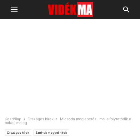
Kezdőlap
Országos hírek
Micsoda meglepetés…ma is folytatódik a
pokoli meleg
Országos hírek
Szolnok megyei hírek