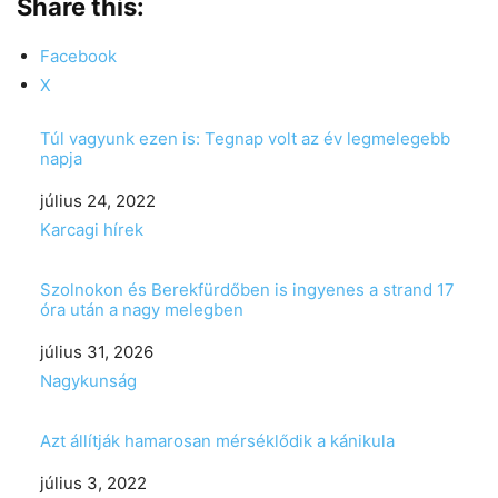
Share this:
Facebook
X
Túl vagyunk ezen is: Tegnap volt az év legmelegebb
napja
Date
július 24, 2022
In relation to
Karcagi hírek
Szolnokon és Berekfürdőben is ingyenes a strand 17
óra után a nagy melegben
Date
július 31, 2026
In relation to
Nagykunság
Azt állítják hamarosan mérséklődik a kánikula
Date
július 3, 2022