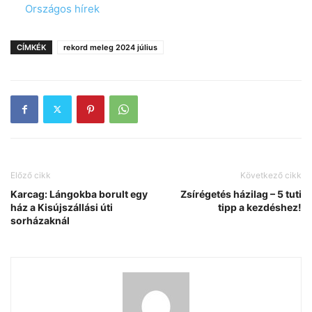
In relation to
Országos hírek
CÍMKÉK
rekord meleg 2024 július
Előző cikk
Következő cikk
Karcag: Lángokba borult egy
Zsírégetés házilag – 5 tuti
ház a Kisújszállási úti
tipp a kezdéshez!
sorházaknál