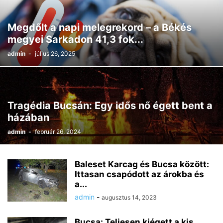
Megdőlt a napi melegrekord – a Békés
megyei Sarkadon 41,3 fok...
admin
-
július 26, 2025
Tragédia Bucsán: Egy idős nő égett bent a
házában
admin
-
február 26, 2024
Baleset Karcag és Bucsa között:
Ittasan csapódott az árokba és
a...
admin
-
augusztus 14, 2023
Bucsa: Teljesen kiégett a kis