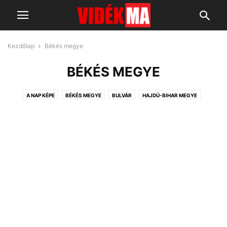
Kezdőlap
Békés megye
BÉKÉS MEGYE
A NAP KÉPE
BÉKÉS MEGYE
BULVÁR
HAJDÚ-BIHAR MEGYE
JÁSZSÁGI HÍREK
KARCAGI HÍREK
KÉKFÉNY
KITEKINTŐ- HÍREK A VILÁGBÓL
NAGYKUNSÁG
ORSZÁGOS HÍREK
POLITIKA
PROGRAMAJÁNLÓ
SPORT HÍREK
SZOLNOK MEGYEI HÍREK
TISZA-TÓ
TUDOMÁNY-TECHNIKA-ÉLETMÓD