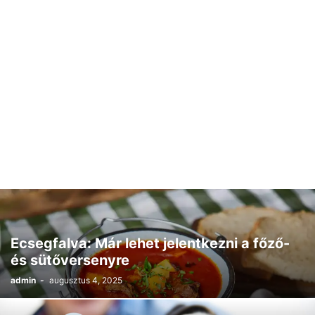
Ecsegfalva: Már lehet jelentkezni a főző-
és sütőversenyre
admin
-
augusztus 4, 2025